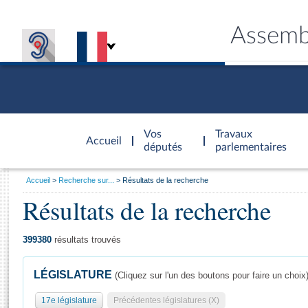
Assemb
Accèder à
la page
Vos
Travaux
Accueil
d'accueil
députés
parlementaires
Vous
Accueil
Recherche sur...
Résultats de la recherche
êtes
Résultats de la recherche
Général
ici
CONNEX
TRAVA
CONNA
DÉC
:
399380
résultats trouvés
LÉGISLATURE
(Cliquez sur l'un des boutons pour faire un choix
17e législature
Précédentes législatures (X)