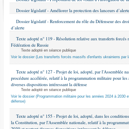
Rapports d'enquête
Rapports législatifs
Dossier législatif - Améliorer la protection des lanceurs d’alert
Rapports sur l'application des lois
Dossier législatif - Renforcement du rôle du Défenseur des dro
Baromètre de l’application des lois
d’alerte
Texte adopté n° 119 - Résolution relative aux transferts forcés 
Dossiers législatifs
Fédération de Russie
Budget et sécurité sociale
Texte adopté en séance publique
Questions écrites et orales
Voir le dossier (Les transferts forcés massifs d'enfants ukrainiens par 
Comptes rendus des débats
Texte adopté n° 127 - Projet de loi, adopté, par l'Assemblée n
procédure accélérée, relatif à la programmation militaire pour le
diverses dispositions intéressant la défense
Texte adopté en séance publique
Voir le dossier (Programmation militaire pour les années 2024 à 2030 et
défense)
Texte adopté n° 155 - Projet de loi, adopté, dans les conditions 
la Constitution, par l'Assemblée nationale, relatif à la programma
2030 et portant diverses dispositions intéressant la défense