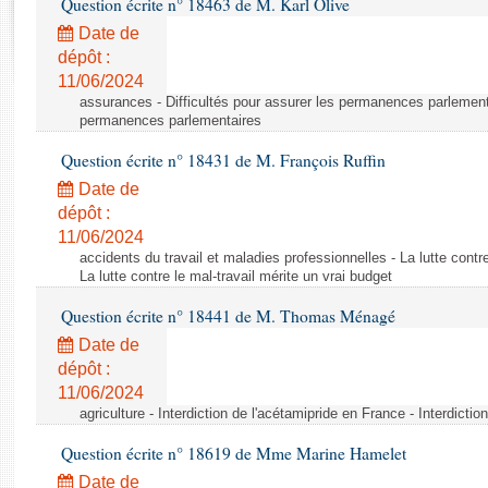
Question écrite n° 18463 de M. Karl Olive
Rapports d'enquête
Rapports législatifs
Date de
dépôt :
Rapports sur l'application des lois
11/06/2024
Baromètre de l’application des lois
assurances - Difficultés pour assurer les permanences parlementa
permanences parlementaires
Dossiers législatifs
Question écrite n° 18431 de M. François Ruffin
Budget et sécurité sociale
Date de
Questions écrites et orales
dépôt :
Comptes rendus des débats
11/06/2024
accidents du travail et maladies professionnelles - La lutte contre
La lutte contre le mal-travail mérite un vrai budget
Question écrite n° 18441 de M. Thomas Ménagé
Date de
dépôt :
11/06/2024
agriculture - Interdiction de l'acétamipride en France - Interdicti
Question écrite n° 18619 de Mme Marine Hamelet
Date de