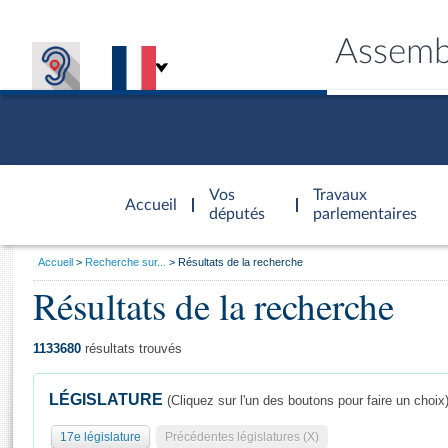
Assemb
Accèder à
la page
Vos
Travaux
Accueil
d'accueil
députés
parlementaires
Vous
Accueil
Recherche sur...
Résultats de la recherche
êtes
Résultats de la recherche
Général
ici
CONNEX
TRAVA
CONNA
DÉC
:
1133680
résultats trouvés
LÉGISLATURE
(Cliquez sur l'un des boutons pour faire un choix
17e législature
Précédentes législatures (X)