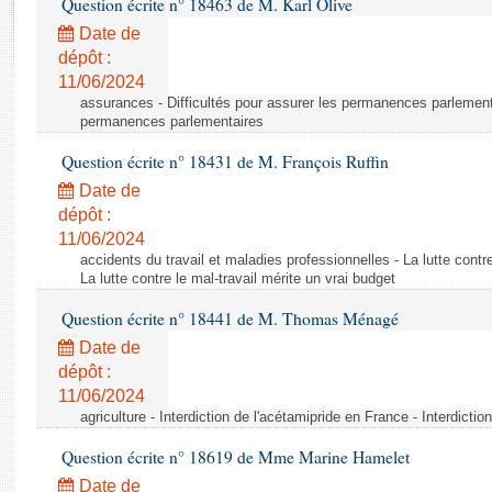
Question écrite n° 18463 de M. Karl Olive
Rapports d'enquête
Rapports législatifs
Date de
dépôt :
Rapports sur l'application des lois
11/06/2024
Baromètre de l’application des lois
assurances - Difficultés pour assurer les permanences parlementa
permanences parlementaires
Dossiers législatifs
Question écrite n° 18431 de M. François Ruffin
Budget et sécurité sociale
Date de
Questions écrites et orales
dépôt :
Comptes rendus des débats
11/06/2024
accidents du travail et maladies professionnelles - La lutte contre
La lutte contre le mal-travail mérite un vrai budget
Question écrite n° 18441 de M. Thomas Ménagé
Date de
dépôt :
11/06/2024
agriculture - Interdiction de l'acétamipride en France - Interdicti
Question écrite n° 18619 de Mme Marine Hamelet
Date de