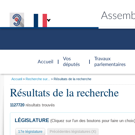
Assemb
Accèder à
la page
Vos
Travaux
Accueil
d'accueil
députés
parlementaires
Vous
Accueil
Recherche sur...
Résultats de la recherche
êtes
Résultats de la recherche
Général
ici
CONNEX
TRAVA
CONNA
DÉC
:
1127720
résultats trouvés
LÉGISLATURE
(Cliquez sur l'un des boutons pour faire un choix
17e législature
Précédentes législatures (X)