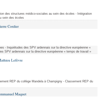
ion des structures médico-sociales au sein des écoles - Intégration
u sein des écoles
ierre Cordier
nes - Inquiétudes des SPV ardennais sur la directive européenne «
des SPV ardennais sur la directive européenne « temps de travail »
Mathieu Lefèvre
ssement REP du collège Mandela à Champigny - Classement REP du
 Emmanuel Maquet