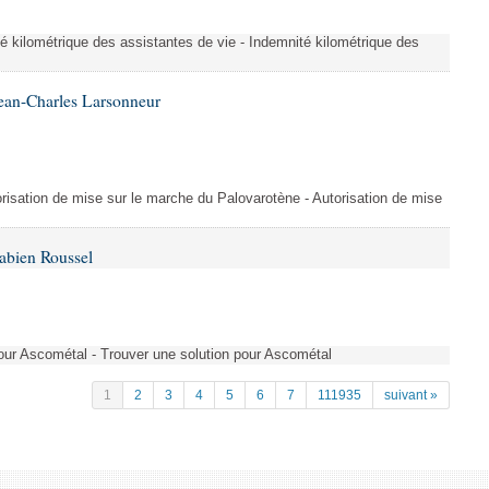
é kilométrique des assistantes de vie - Indemnité kilométrique des
ean-Charles Larsonneur
isation de mise sur le marche du Palovarotène - Autorisation de mise
abien Roussel
pour Ascométal - Trouver une solution pour Ascométal
1
2
3
4
5
6
7
111935
suivant »