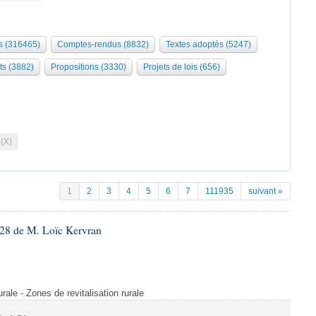
 (316465)
Comptes-rendus (8832)
Textes adoptés (5247)
ts (3882)
Propositions (3330)
Projets de lois (656)
 (X)
1
2
3
4
5
6
7
111935
suivant »
28 de M. Loïc Kervran
rurale - Zones de revitalisation rurale