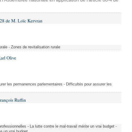
28 de M. Loïc Kervran
rurale - Zones de revitalisation rurale
arl Olive
urer les permanences parlementaires - Difficultés pour assurer les
rançois Ruffin
rofessionnelles - La lutte contre le mal-travail mérite un vrai budget -
ite un vrai budget