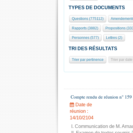
TYPES DE DOCUMENTS
Questions (775112)
Amendements
Rapports (3882)
Propositions (33
Personnes (577)
Lettres (2)
TRI DES RÉSULTATS
Trier par pertinence
Trier par date
Compte rendu de réunion n° 159 
Date de
réunion :
14/10/2104
I. Communication de M. Arnau
II. Examen de textes soumis à