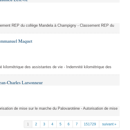
ssement REP du collège Mandela à Champigny - Classement REP du
 Emmanuel Maquet
é kilométrique des assistantes de vie - Indemnité kilométrique des
ean-Charles Larsonneur
isation de mise sur le marche du Palovarotène - Autorisation de mise
1
2
3
4
5
6
7
151729
suivant »