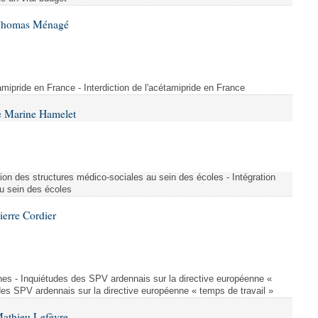
 Thomas Ménagé
étamipride en France - Interdiction de l'acétamipride en France
e Marine Hamelet
ion des structures médico-sociales au sein des écoles - Intégration
u sein des écoles
ierre Cordier
nes - Inquiétudes des SPV ardennais sur la directive européenne «
des SPV ardennais sur la directive européenne « temps de travail »
Mathieu Lefèvre