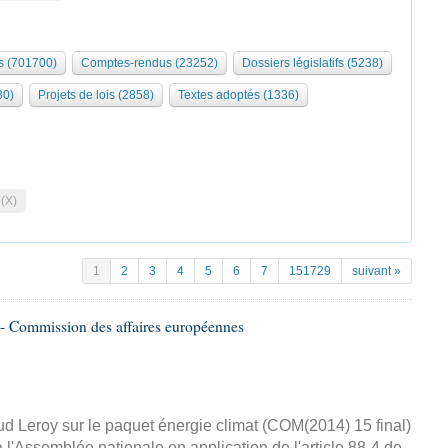
 (701700)
Comptes-rendus (23252)
Dossiers législatifs (5238)
30)
Projets de lois (2858)
Textes adoptés (1336)
 (X)
1
2
3
4
5
6
7
151729
suivant »
- Commission des affaires européennes
d Leroy sur le paquet énergie climat (COM(2014) 15 final)
 l'Assemblée nationale en application de l'article 88-4 de