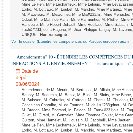
Mme Le Pen, Mme Lechanteux, Mme Lelouis, Mme Levavasseur,
Lorho, M. Lottiaux, M. Loubet, M. Marchio, Mme Martinez, Mm
M. Mauvieux, M. Meizonnet, Mme M&#233;lin, Mme Menache, M
Odoul, Mme Mathilde Paris, Mme Parmentier, M. Pfeffer, Mme 
Rancoule, Mme Robert-Dehault, Mme Roullaud, Mme Sabatini, 
Tach&#233; de la Pagerie, M. Jean-Philippe Tanguy, M. Taverne, M.
UNIQUE -
Non renseigné
Voir le dossier (Étendre les compétences du Parquet européen aux infr
Amendement n° 10 - ÉTENDRE LES COMPÉTENCES D
INFRACTIONS À L’ENVIRONNEMENT - Lecture unique - n° 
Date de
dépôt :
08/06/2024
Amendement de M. Meurin, M. Berteloot, M. Allisio, Mme Auzano
Baubry, M. Beaurain, M. Bentz, M. Bilde, M. Blairy, Mme Blanc
M. Buisson, M. Cabrolier, M. Catteau, M. Chenu, M. Chudeau
Conceicao Carvalho, M. de Fournas, M. de L&#233;pinau, M. 
M. Dragon, Mme Engrand, M. Falcon, M. Fran&#231;ois, M. Frap
Gillet, M. Girard, M. Gonzalez, Mme Florence Goulet, Mme Grang
Guitton, Mme Hamelet, M. Houssin, M. Jacobelli, Mme Jaouen, 
Mme Le Pen, Mme Lechanteux, Mme Lelouis, Mme Levavasseur,
Lorho, M. Lottiaux, M. Loubet, M. Marchio, Mme Martinez, Mm