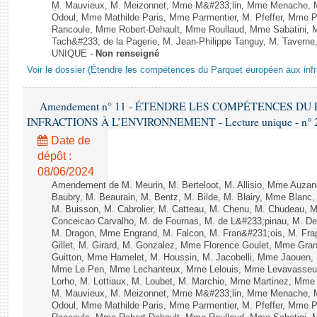
M. Mauvieux, M. Meizonnet, Mme M&#233;lin, Mme Menache, M
Odoul, Mme Mathilde Paris, Mme Parmentier, M. Pfeffer, Mme 
Rancoule, Mme Robert-Dehault, Mme Roullaud, Mme Sabatini, 
Tach&#233; de la Pagerie, M. Jean-Philippe Tanguy, M. Taverne, M.
UNIQUE -
Non renseigné
Voir le dossier (Étendre les compétences du Parquet européen aux infr
Amendement n° 11 - ÉTENDRE LES COMPÉTENCES D
INFRACTIONS À L’ENVIRONNEMENT - Lecture unique - n° 
Date de
dépôt :
08/06/2024
Amendement de M. Meurin, M. Berteloot, M. Allisio, Mme Auzano
Baubry, M. Beaurain, M. Bentz, M. Bilde, M. Blairy, Mme Blanc
M. Buisson, M. Cabrolier, M. Catteau, M. Chenu, M. Chudeau
Conceicao Carvalho, M. de Fournas, M. de L&#233;pinau, M. 
M. Dragon, Mme Engrand, M. Falcon, M. Fran&#231;ois, M. Frap
Gillet, M. Girard, M. Gonzalez, Mme Florence Goulet, Mme Grang
Guitton, Mme Hamelet, M. Houssin, M. Jacobelli, Mme Jaouen, 
Mme Le Pen, Mme Lechanteux, Mme Lelouis, Mme Levavasseur,
Lorho, M. Lottiaux, M. Loubet, M. Marchio, Mme Martinez, Mm
M. Mauvieux, M. Meizonnet, Mme M&#233;lin, Mme Menache, M
Odoul, Mme Mathilde Paris, Mme Parmentier, M. Pfeffer, Mme 