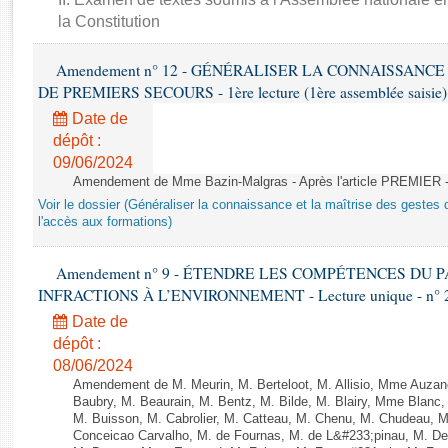
Rapports d'enquête
la Constitution
Rapports législatifs
Rapports sur l'application des lois
Amendement n° 12 - GÉNÉRALISER LA CONNAISSANCE
Baromètre de l’application des lois
DE PREMIERS SECOURS - 1ère lecture (1ère assemblée saisie) 
Date de
Dossiers législatifs
dépôt :
09/06/2024
Budget et sécurité sociale
Amendement de Mme Bazin-Malgras - Après l'article PREMIER 
Questions écrites et orales
Voir le dossier (Généraliser la connaissance et la maîtrise des gestes 
Comptes rendus des débats
l'accès aux formations)
Amendement n° 9 - ÉTENDRE LES COMPÉTENCES DU
INFRACTIONS À L’ENVIRONNEMENT - Lecture unique - n° 
Date de
dépôt :
08/06/2024
Amendement de M. Meurin, M. Berteloot, M. Allisio, Mme Auzano
Baubry, M. Beaurain, M. Bentz, M. Bilde, M. Blairy, Mme Blanc
M. Buisson, M. Cabrolier, M. Catteau, M. Chenu, M. Chudeau
Conceicao Carvalho, M. de Fournas, M. de L&#233;pinau, M. 