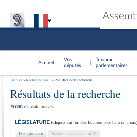
Assemb
Accèder à
la page
Vos
Travaux
Accueil
d'accueil
députés
parlementaires
Vous
Accueil
Recherche sur...
Résultats de la recherche
êtes
Résultats de la recherche
Général
ici
CONNEX
TRAVA
CONNA
DÉC
:
797891
résultats trouvés
LÉGISLATURE
(Cliquez sur l'un des boutons pour faire un choix
17e législature
Précédentes législatures (X)