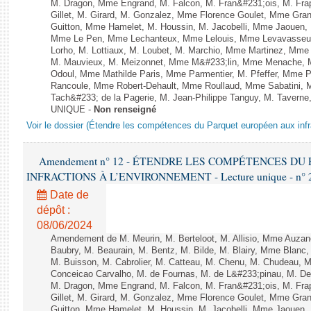
M. Dragon, Mme Engrand, M. Falcon, M. Fran&#231;ois, M. Frap
Gillet, M. Girard, M. Gonzalez, Mme Florence Goulet, Mme Grang
Guitton, Mme Hamelet, M. Houssin, M. Jacobelli, Mme Jaouen, 
Mme Le Pen, Mme Lechanteux, Mme Lelouis, Mme Levavasseur,
Lorho, M. Lottiaux, M. Loubet, M. Marchio, Mme Martinez, Mm
M. Mauvieux, M. Meizonnet, Mme M&#233;lin, Mme Menache, M
Odoul, Mme Mathilde Paris, Mme Parmentier, M. Pfeffer, Mme 
Rancoule, Mme Robert-Dehault, Mme Roullaud, Mme Sabatini, 
Tach&#233; de la Pagerie, M. Jean-Philippe Tanguy, M. Taverne, M.
UNIQUE -
Non renseigné
Voir le dossier (Étendre les compétences du Parquet européen aux infr
Amendement n° 12 - ÉTENDRE LES COMPÉTENCES D
INFRACTIONS À L’ENVIRONNEMENT - Lecture unique - n° 
Date de
dépôt :
08/06/2024
Amendement de M. Meurin, M. Berteloot, M. Allisio, Mme Auzano
Baubry, M. Beaurain, M. Bentz, M. Bilde, M. Blairy, Mme Blanc
M. Buisson, M. Cabrolier, M. Catteau, M. Chenu, M. Chudeau
Conceicao Carvalho, M. de Fournas, M. de L&#233;pinau, M. 
M. Dragon, Mme Engrand, M. Falcon, M. Fran&#231;ois, M. Frap
Gillet, M. Girard, M. Gonzalez, Mme Florence Goulet, Mme Grang
Guitton, Mme Hamelet, M. Houssin, M. Jacobelli, Mme Jaouen, 