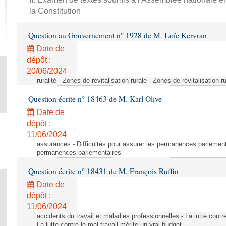
Rapports d'enquête
la Constitution
Rapports législatifs
Rapports sur l'application des lois
Question au Gouvernement n° 1928 de M. Loïc Kervran
Baromètre de l’application des lois
Date de
dépôt :
Dossiers législatifs
20/06/2024
ruralité - Zones de revitalisation rurale - Zones de revitalisation r
Budget et sécurité sociale
Questions écrites et orales
Question écrite n° 18463 de M. Karl Olive
Comptes rendus des débats
Date de
dépôt :
11/06/2024
assurances - Difficultés pour assurer les permanences parlementa
permanences parlementaires
Question écrite n° 18431 de M. François Ruffin
Date de
dépôt :
11/06/2024
accidents du travail et maladies professionnelles - La lutte contre
La lutte contre le mal-travail mérite un vrai budget