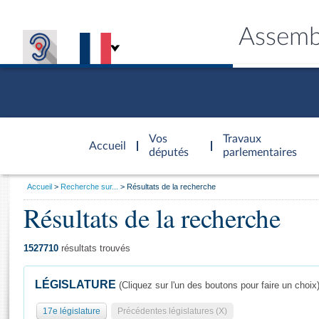
Assemb
Accèder à
la page
Vos
Travaux
Accueil
d'accueil
députés
parlementaires
Vous
Accueil
Recherche sur...
Résultats de la recherche
êtes
Résultats de la recherche
Général
ici
CONNEX
TRAVA
CONNA
DÉC
:
1527710
résultats trouvés
LÉGISLATURE
(Cliquez sur l'un des boutons pour faire un choix
17e législature
Précédentes législatures (X)