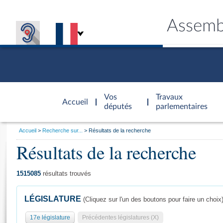
Assemb
Accèder à
la page
Vos
Travaux
Accueil
d'accueil
députés
parlementaires
Vous
Accueil
Recherche sur...
Résultats de la recherche
êtes
Résultats de la recherche
Général
ici
CONNEX
TRAVA
CONNA
DÉC
:
1515085
résultats trouvés
LÉGISLATURE
(Cliquez sur l'un des boutons pour faire un choix
17e législature
Précédentes législatures (X)