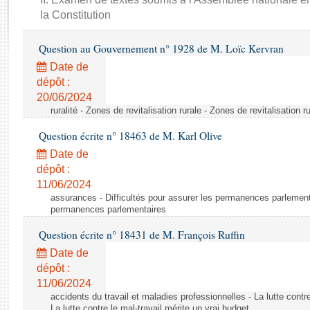
Rapports d'enquête
la Constitution
Rapports législatifs
Rapports sur l'application des lois
Question au Gouvernement n° 1928 de M. Loïc Kervran
Baromètre de l’application des lois
Date de
dépôt :
Dossiers législatifs
20/06/2024
ruralité - Zones de revitalisation rurale - Zones de revitalisation r
Budget et sécurité sociale
Questions écrites et orales
Question écrite n° 18463 de M. Karl Olive
Comptes rendus des débats
Date de
dépôt :
11/06/2024
assurances - Difficultés pour assurer les permanences parlementa
permanences parlementaires
Question écrite n° 18431 de M. François Ruffin
Date de
dépôt :
11/06/2024
accidents du travail et maladies professionnelles - La lutte contre
La lutte contre le mal-travail mérite un vrai budget