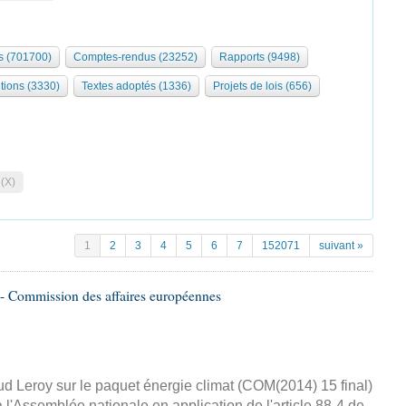
 (701700)
Comptes-rendus (23252)
Rapports (9498)
tions (3330)
Textes adoptés (1336)
Projets de lois (656)
 (X)
1
2
3
4
5
6
7
152071
suivant »
- Commission des affaires européennes
d Leroy sur le paquet énergie climat (COM(2014) 15 final)
 l'Assemblée nationale en application de l'article 88-4 de