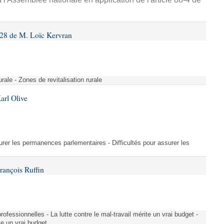
28 de M. Loïc Kervran
rurale - Zones de revitalisation rurale
arl Olive
urer les permanences parlementaires - Difficultés pour assurer les
rançois Ruffin
rofessionnelles - La lutte contre le mal-travail mérite un vrai budget -
ite un vrai budget