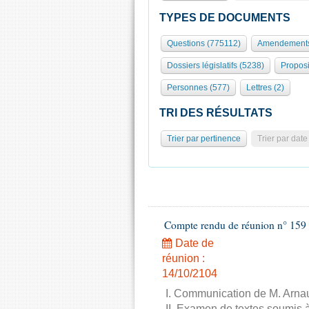
TYPES DE DOCUMENTS
Questions (775112)
Amendements
Dossiers législatifs (5238)
Proposi
Personnes (577)
Lettres (2)
TRI DES RÉSULTATS
Trier par pertinence
Trier par date
Compte rendu de réunion n° 159 
Date de
réunion :
14/10/2104
I. Communication de M. Arnau
II. Examen de textes soumis à