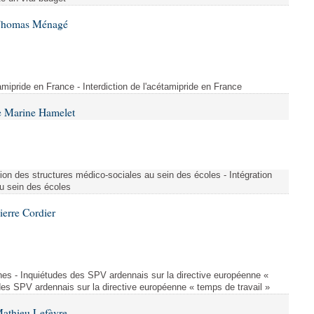
 Thomas Ménagé
étamipride en France - Interdiction de l'acétamipride en France
e Marine Hamelet
ion des structures médico-sociales au sein des écoles - Intégration
u sein des écoles
ierre Cordier
nes - Inquiétudes des SPV ardennais sur la directive européenne «
des SPV ardennais sur la directive européenne « temps de travail »
Mathieu Lefèvre