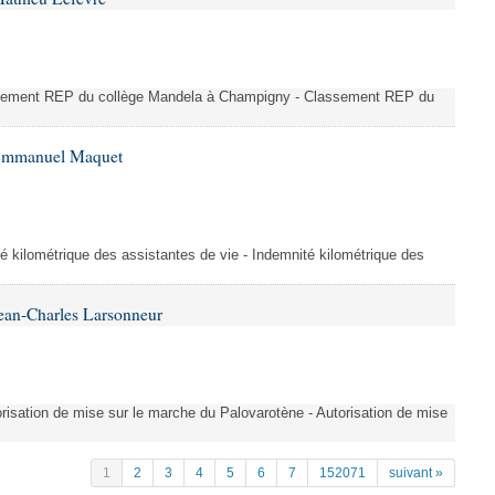
ssement REP du collège Mandela à Champigny - Classement REP du
 Emmanuel Maquet
é kilométrique des assistantes de vie - Indemnité kilométrique des
ean-Charles Larsonneur
isation de mise sur le marche du Palovarotène - Autorisation de mise
1
2
3
4
5
6
7
152071
suivant »