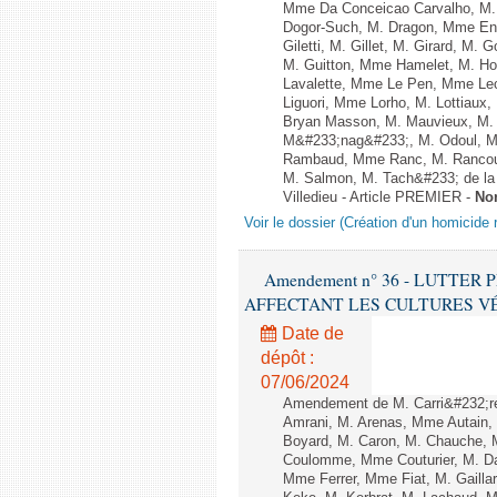
Mme Da Conceicao Carvalho, M.
Dogor-Such, M. Dragon, Mme Eng
Giletti, M. Gillet, M. Girard, M
M. Guitton, Mme Hamelet, M. Ho
Lavalette, Mme Le Pen, Mme Lec
Liguori, Mme Lorho, M. Lottiaux
Bryan Masson, M. Mauvieux, M. 
M&#233;nag&#233;, M. Odoul, Mm
Rambaud, Mme Ranc, M. Rancoul
M. Salmon, M. Tach&#233; de la P
Villedieu - Article PREMIER -
No
Voir le dossier (Création d'un homicide r
Amendement n° 36 - LUTTE
AFFECTANT LES CULTURES VÉGÉTAL
Date de
dépôt :
07/06/2024
Amendement de M. Carri&#232;r
Amrani, M. Arenas, Mme Autain, 
Boyard, M. Caron, M. Chauche, M
Coulomme, Mme Couturier, M. Da
Mme Ferrer, Mme Fiat, M. Gaill