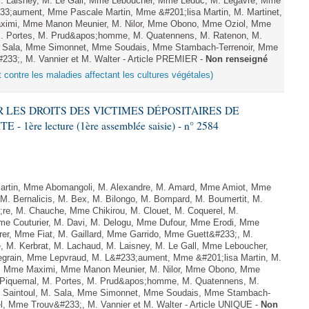
M. Laisney, M. Le Gall, Mme Leboucher, Mme Leduc, M. Legavre, Mme
33;aument, Mme Pascale Martin, Mme &#201;lisa Martin, M. Martinet,
ximi, Mme Manon Meunier, M. Nilor, Mme Obono, Mme Oziol, Mme
 M. Portes, M. Prud&apos;homme, M. Quatennens, M. Ratenon, M.
M. Sala, Mme Simonnet, Mme Soudais, Mme Stambach-Terrenoir, Mme
233;, M. Vannier et M. Walter - Article PREMIER -
Non renseigné
t contre les maladies affectant les cultures végétales)
ER LES DROITS DES VICTIMES DÉPOSITAIRES DE
ère lecture (1ère assemblée saisie) - n° 2584
rtin, Mme Abomangoli, M. Alexandre, M. Amard, Mme Amiot, Mme
M. Bernalicis, M. Bex, M. Bilongo, M. Bompard, M. Boumertit, M.
;re, M. Chauche, Mme Chikirou, M. Clouet, M. Coquerel, M.
e Couturier, M. Davi, M. Delogu, Mme Dufour, Mme Erodi, Mme
er, Mme Fiat, M. Gaillard, Mme Garrido, Mme Guett&#233;, M.
 M. Kerbrat, M. Lachaud, M. Laisney, M. Le Gall, Mme Leboucher,
grain, Mme Lepvraud, M. L&#233;aument, Mme &#201;lisa Martin, M.
et, Mme Maximi, Mme Manon Meunier, M. Nilor, Mme Obono, Mme
. Piquemal, M. Portes, M. Prud&apos;homme, M. Quatennens, M.
. Saintoul, M. Sala, Mme Simonnet, Mme Soudais, Mme Stambach-
el, Mme Trouv&#233;, M. Vannier et M. Walter - Article UNIQUE -
Non