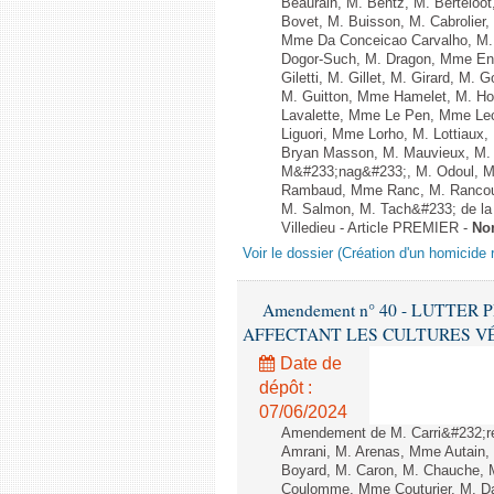
Beaurain, M. Bentz, M. Berteloot
Bovet, M. Buisson, M. Cabrolie
Mme Da Conceicao Carvalho, M.
Dogor-Such, M. Dragon, Mme Eng
Giletti, M. Gillet, M. Girard, M
M. Guitton, Mme Hamelet, M. Ho
Lavalette, Mme Le Pen, Mme Lec
Liguori, Mme Lorho, M. Lottiaux
Bryan Masson, M. Mauvieux, M. 
M&#233;nag&#233;, M. Odoul, Mm
Rambaud, Mme Ranc, M. Rancoul
M. Salmon, M. Tach&#233; de la P
Villedieu - Article PREMIER -
No
Voir le dossier (Création d'un homicide r
Amendement n° 40 - LUTTE
AFFECTANT LES CULTURES VÉGÉTAL
Date de
dépôt :
07/06/2024
Amendement de M. Carri&#232;r
Amrani, M. Arenas, Mme Autain, 
Boyard, M. Caron, M. Chauche, M
Coulomme, Mme Couturier, M. Da