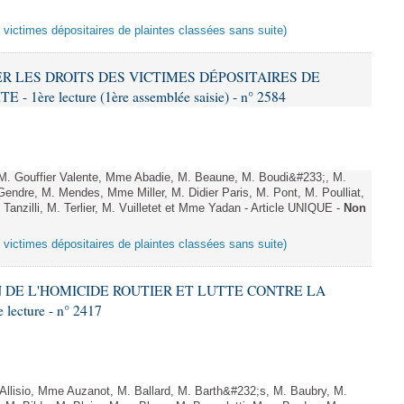
s victimes dépositaires de plaintes classées sans suite)
VER LES DROITS DES VICTIMES DÉPOSITAIRES DE
ère lecture (1ère assemblée saisie) - n° 2584
 Gouffier Valente, Mme Abadie, M. Beaune, M. Boudi&#233;, M.
endre, M. Mendes, Mme Miller, M. Didier Paris, M. Pont, M. Poulliat,
anzilli, M. Terlier, M. Vuilletet et Mme Yadan - Article UNIQUE -
Non
s victimes dépositaires de plaintes classées sans suite)
ON DE L'HOMICIDE ROUTIER ET LUTTE CONTRE LA
ecture - n° 2417
lisio, Mme Auzanot, M. Ballard, M. Barth&#232;s, M. Baubry, M.