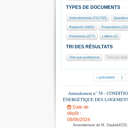
TYPES DE DOCUMENTS
Amendements (701700)
Question
Rapports (3882)
Propositions (33
Personnes (577)
Lettres (2)
TRI DES RÉSULTATS
Trier par pertinence
Trier par date
« précedent
1
Amendement n° 58 - CONDIT
ÉNERGÉTIQUE DES LOGEMENTS - 1èr
Date de
dépôt :
08/06/2024
Amendement de M. Daubi&#233;,