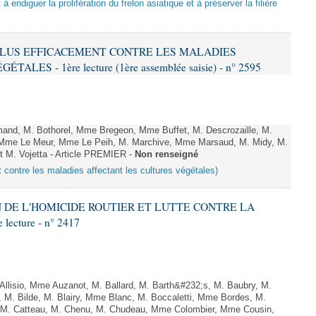
 à endiguer la prolifération du frelon asiatique et à préserver la filière
R PLUS EFFICACEMENT CONTRE LES MALADIES
ES - 1ère lecture (1ère assemblée saisie) - n° 2595
and, M. Bothorel, Mme Bregeon, Mme Buffet, M. Descrozaille, M.
e, Mme Le Meur, Mme Le Peih, M. Marchive, Mme Marsaud, M. Midy, M.
t M. Vojetta - Article PREMIER -
Non renseigné
t contre les maladies affectant les cultures végétales)
ON DE L'HOMICIDE ROUTIER ET LUTTE CONTRE LA
ecture - n° 2417
lisio, Mme Auzanot, M. Ballard, M. Barth&#232;s, M. Baubry, M.
, M. Bilde, M. Blairy, Mme Blanc, M. Boccaletti, Mme Bordes, M.
r, M. Catteau, M. Chenu, M. Chudeau, Mme Colombier, Mme Cousin,