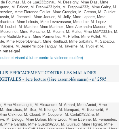
 de Fournas, M. de L&#233;pinau, M. Dessigny, Mme Diaz, Mme
rand, M. Falcon, M. Fran&#231;ois, M. Frapp&#233;, Mme Galzy, M.
. Gonzalez, Mme Florence Goulet, Mme Grangier, M. Grenon, M. Guiniot,
ussin, M. Jacobelli, Mme Jaouen, M. Jolly, Mme Laporte, Mme
hanteux, Mme Lelouis, Mme Levavasseur, Mme Loir, M. Lopez-
, M. Loubet, M. Marchio, Mme Martinez, Mme Alexandra Masson, M.
Meizonnet, Mme Menache, M. Meurin, M. Muller, Mme M&#233;lin, M.
e Mathilde Paris, Mme Parmentier, M. Pfeffer, Mme Pollet, M.
e, Mme Robert-Dehault, Mme Roullaud, Mme Sabatini, M. Sabatou,
agerie, M. Jean-Philippe Tanguy, M. Taverne, M. Tivoli et M.
n renseigné
outier et visant à lutter contre la violence routière)
R PLUS EFFICACEMENT CONTRE LES MALADIES
ES - 1ère lecture (1ère assemblée saisie) - n° 2595
e, Mme Abomangoli, M. Alexandre, M. Amard, Mme Amiot, Mme
M. Bernalicis, M. Bex, M. Bilongo, M. Bompard, M. Boumertit, M.
me Chikirou, M. Clouet, M. Coquerel, M. Corbi&#232;re, M.
vi, M. Delogu, Mme Dufour, Mme Erodi, Mme Etienne, M. Fernandes,
ard, Mme Garrido, Mme Guett&#233;, M. Guiraud, Mme Hignet, Mme