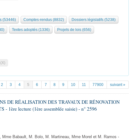
s (53446)
Comptes-rendus (8832)
Dossiers législatifs (5238)
30)
Textes adoptés (1336)
Projets de lois (656)
 (X)
2
3
4
5
6
7
8
9
10
11
77900
suivant »
IONS DE RÉALISATION DES TRAVAUX DE RÉNOVATION
e lecture (1ère assemblée saisie) - n° 2596
 Mme Babault, M. Bolo, M. Martineau, Mme Morel et M. Ramos -