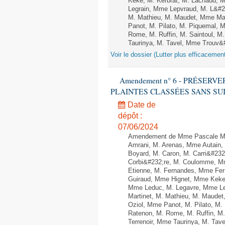
Keke, M. Kerbrat, M. Lachaud, 
Legrain, Mme Lepvraud, M. L&#2
M. Mathieu, M. Maudet, Mme Ma
Panot, M. Pilato, M. Piquemal,
Rome, M. Ruffin, M. Saintoul, 
Taurinya, M. Tavel, Mme Trouv&#
Voir le dossier (Lutter plus efficacemen
Amendement n° 6 - PRÉSERV
PLAINTES CLASSÉES SANS SUITE - 1
Date de
dépôt :
07/06/2024
Amendement de Mme Pascale Ma
Amrani, M. Arenas, Mme Autain, 
Boyard, M. Caron, M. Carri&#232
Corbi&#232;re, M. Coulomme, Mm
Etienne, M. Fernandes, Mme Ferr
Guiraud, Mme Hignet, Mme Keke,
Mme Leduc, M. Legavre, Mme Le
Martinet, M. Mathieu, M. Maud
Oziol, Mme Panot, M. Pilato, M
Ratenon, M. Rome, M. Ruffin, M
Terrenoir, Mme Taurinya, M. Tav