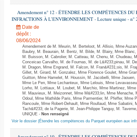
Amendement n° 12 - ÉTENDRE LES COMPÉTENCES D
INFRACTIONS À L’ENVIRONNEMENT - Lecture unique - n° 
Date de
dépôt :
08/06/2024
Amendement de M. Meurin, M. Berteloot, M. Allisio, Mme Auzano
Baubry, M. Beaurain, M. Bentz, M. Bilde, M. Blairy, Mme Blanc
M. Buisson, M. Cabrolier, M. Catteau, M. Chenu, M. Chudeau
Conceicao Carvalho, M. de Fournas, M. de L&#233;pinau, M. 
M. Dragon, Mme Engrand, M. Falcon, M. Fran&#231;ois, M. Frap
Gillet, M. Girard, M. Gonzalez, Mme Florence Goulet, Mme Grang
Guitton, Mme Hamelet, M. Houssin, M. Jacobelli, Mme Jaouen, 
Mme Le Pen, Mme Lechanteux, Mme Lelouis, Mme Levavasseur,
Lorho, M. Lottiaux, M. Loubet, M. Marchio, Mme Martinez, Mm
M. Mauvieux, M. Meizonnet, Mme M&#233;lin, Mme Menache, M
Odoul, Mme Mathilde Paris, Mme Parmentier, M. Pfeffer, Mme 
Rancoule, Mme Robert-Dehault, Mme Roullaud, Mme Sabatini, 
Tach&#233; de la Pagerie, M. Jean-Philippe Tanguy, M. Taverne, M.
UNIQUE -
Non renseigné
Voir le dossier (Étendre les compétences du Parquet européen aux infr
Amendement n° 10 - ÉTENDRE LES COMPÉTENCES D