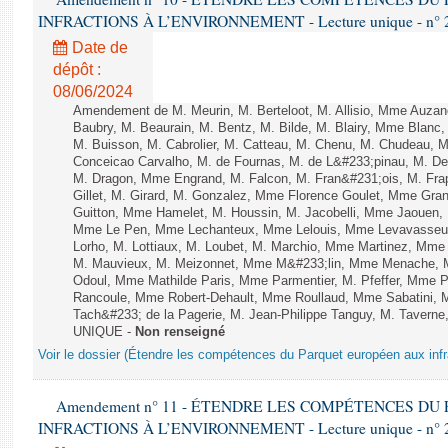
INFRACTIONS À L’ENVIRONNEMENT - Lecture unique - n° 
Date de
dépôt :
08/06/2024
Amendement de M. Meurin, M. Berteloot, M. Allisio, Mme Auzano
Baubry, M. Beaurain, M. Bentz, M. Bilde, M. Blairy, Mme Blanc
M. Buisson, M. Cabrolier, M. Catteau, M. Chenu, M. Chudeau
Conceicao Carvalho, M. de Fournas, M. de L&#233;pinau, M. 
M. Dragon, Mme Engrand, M. Falcon, M. Fran&#231;ois, M. Frap
Gillet, M. Girard, M. Gonzalez, Mme Florence Goulet, Mme Grang
Guitton, Mme Hamelet, M. Houssin, M. Jacobelli, Mme Jaouen, 
Mme Le Pen, Mme Lechanteux, Mme Lelouis, Mme Levavasseur,
Lorho, M. Lottiaux, M. Loubet, M. Marchio, Mme Martinez, Mm
M. Mauvieux, M. Meizonnet, Mme M&#233;lin, Mme Menache, M
Odoul, Mme Mathilde Paris, Mme Parmentier, M. Pfeffer, Mme 
Rancoule, Mme Robert-Dehault, Mme Roullaud, Mme Sabatini, 
Tach&#233; de la Pagerie, M. Jean-Philippe Tanguy, M. Taverne, M.
UNIQUE -
Non renseigné
Voir le dossier (Étendre les compétences du Parquet européen aux infr
Amendement n° 11 - ÉTENDRE LES COMPÉTENCES D
INFRACTIONS À L’ENVIRONNEMENT - Lecture unique - n° 