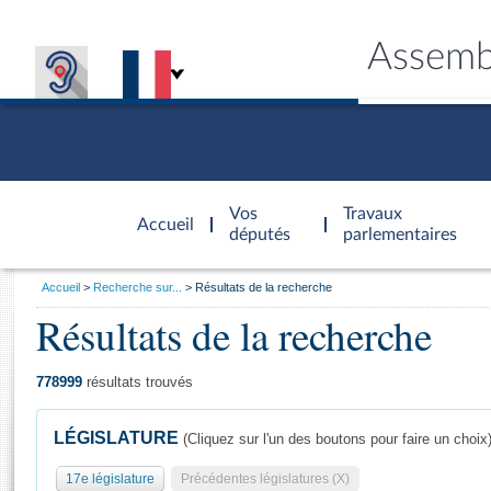
Assemb
Accèder à
la page
Vos
Travaux
Accueil
d'accueil
députés
parlementaires
Vous
Accueil
Recherche sur...
Résultats de la recherche
êtes
Résultats de la recherche
Général
ici
CONNEX
TRAVA
CONNA
DÉC
:
778999
résultats trouvés
LÉGISLATURE
(Cliquez sur l'un des boutons pour faire un choix
17e législature
Précédentes législatures (X)