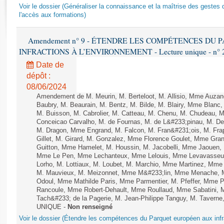
Rapports d'enquête
Voir le dossier (Généraliser la connaissance et la maîtrise des gestes 
Rapports législatifs
l'accès aux formations)
Rapports sur l'application des lois
Amendement n° 9 - ÉTENDRE LES COMPÉTENCES DU
Baromètre de l’application des lois
INFRACTIONS À L’ENVIRONNEMENT - Lecture unique - n° 
Date de
Dossiers législatifs
dépôt :
Budget et sécurité sociale
08/06/2024
Questions écrites et orales
Amendement de M. Meurin, M. Berteloot, M. Allisio, Mme Auzano
Baubry, M. Beaurain, M. Bentz, M. Bilde, M. Blairy, Mme Blanc
Comptes rendus des débats
M. Buisson, M. Cabrolier, M. Catteau, M. Chenu, M. Chudeau
Conceicao Carvalho, M. de Fournas, M. de L&#233;pinau, M. 
M. Dragon, Mme Engrand, M. Falcon, M. Fran&#231;ois, M. Frap
Gillet, M. Girard, M. Gonzalez, Mme Florence Goulet, Mme Grang
Guitton, Mme Hamelet, M. Houssin, M. Jacobelli, Mme Jaouen, 
Mme Le Pen, Mme Lechanteux, Mme Lelouis, Mme Levavasseur,
Lorho, M. Lottiaux, M. Loubet, M. Marchio, Mme Martinez, Mm
M. Mauvieux, M. Meizonnet, Mme M&#233;lin, Mme Menache, M
Odoul, Mme Mathilde Paris, Mme Parmentier, M. Pfeffer, Mme 
Rancoule, Mme Robert-Dehault, Mme Roullaud, Mme Sabatini, 
Tach&#233; de la Pagerie, M. Jean-Philippe Tanguy, M. Taverne, M.
UNIQUE -
Non renseigné
Voir le dossier (Étendre les compétences du Parquet européen aux infr