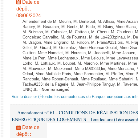
Date de
dépôt :
08/06/2024
Amendement de M. Meurin, M. Berteloot, M. Allisio, Mme Auzano
Baubry, M. Beaurain, M. Bentz, M. Bilde, M. Blairy, Mme Blanc
M. Buisson, M. Cabrolier, M. Catteau, M. Chenu, M. Chudeau
Conceicao Carvalho, M. de Fournas, M. de L&#233;pinau, M. 
M. Dragon, Mme Engrand, M. Falcon, M. Fran&#231;ois, M. Frap
Gillet, M. Girard, M. Gonzalez, Mme Florence Goulet, Mme Grang
Guitton, Mme Hamelet, M. Houssin, M. Jacobelli, Mme Jaouen, 
Mme Le Pen, Mme Lechanteux, Mme Lelouis, Mme Levavasseur,
Lorho, M. Lottiaux, M. Loubet, M. Marchio, Mme Martinez, Mm
M. Mauvieux, M. Meizonnet, Mme M&#233;lin, Mme Menache, M
Odoul, Mme Mathilde Paris, Mme Parmentier, M. Pfeffer, Mme 
Rancoule, Mme Robert-Dehault, Mme Roullaud, Mme Sabatini, 
Tach&#233; de la Pagerie, M. Jean-Philippe Tanguy, M. Taverne, M.
UNIQUE -
Non renseigné
Voir le dossier (Étendre les compétences du Parquet européen aux infr
Amendement n° 61 - CONDITIONS DE RÉALISATION D
ÉNERGÉTIQUE DES LOGEMENTS - 1ère lecture (1ère assemblée
Date de
dépôt :