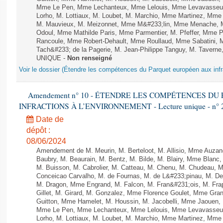
Mme Le Pen, Mme Lechanteux, Mme Lelouis, Mme Levavasseur,
Lorho, M. Lottiaux, M. Loubet, M. Marchio, Mme Martinez, Mm
M. Mauvieux, M. Meizonnet, Mme M&#233;lin, Mme Menache, M
Odoul, Mme Mathilde Paris, Mme Parmentier, M. Pfeffer, Mme 
Rancoule, Mme Robert-Dehault, Mme Roullaud, Mme Sabatini, 
Tach&#233; de la Pagerie, M. Jean-Philippe Tanguy, M. Taverne, M.
UNIQUE -
Non renseigné
Voir le dossier (Étendre les compétences du Parquet européen aux infr
Amendement n° 10 - ÉTENDRE LES COMPÉTENCES D
INFRACTIONS À L’ENVIRONNEMENT - Lecture unique - n° 
Date de
dépôt :
08/06/2024
Amendement de M. Meurin, M. Berteloot, M. Allisio, Mme Auzano
Baubry, M. Beaurain, M. Bentz, M. Bilde, M. Blairy, Mme Blanc
M. Buisson, M. Cabrolier, M. Catteau, M. Chenu, M. Chudeau
Conceicao Carvalho, M. de Fournas, M. de L&#233;pinau, M. 
M. Dragon, Mme Engrand, M. Falcon, M. Fran&#231;ois, M. Frap
Gillet, M. Girard, M. Gonzalez, Mme Florence Goulet, Mme Grang
Guitton, Mme Hamelet, M. Houssin, M. Jacobelli, Mme Jaouen, 
Mme Le Pen, Mme Lechanteux, Mme Lelouis, Mme Levavasseur,
Lorho, M. Lottiaux, M. Loubet, M. Marchio, Mme Martinez, Mm