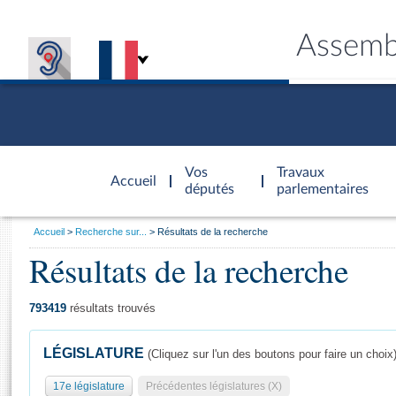
Assemb
Accèder à
la page
Vos
Travaux
Accueil
d'accueil
députés
parlementaires
Vous
Accueil
Recherche sur...
Résultats de la recherche
êtes
Résultats de la recherche
Général
ici
CONNEX
TRAVA
CONNA
DÉC
:
793419
résultats trouvés
LÉGISLATURE
(Cliquez sur l'un des boutons pour faire un choix
17e législature
Précédentes législatures (X)