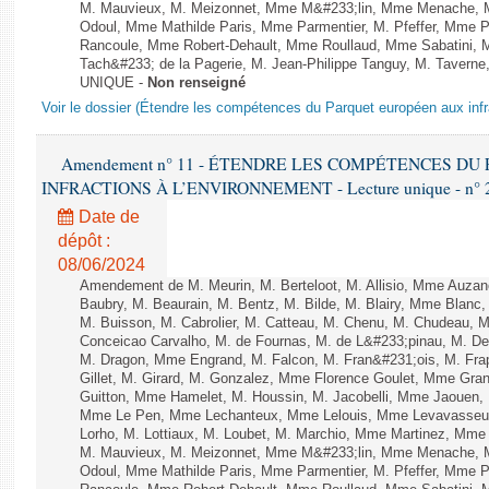
M. Mauvieux, M. Meizonnet, Mme M&#233;lin, Mme Menache, M
Odoul, Mme Mathilde Paris, Mme Parmentier, M. Pfeffer, Mme 
Rancoule, Mme Robert-Dehault, Mme Roullaud, Mme Sabatini, 
Tach&#233; de la Pagerie, M. Jean-Philippe Tanguy, M. Taverne, M.
UNIQUE -
Non renseigné
Voir le dossier (Étendre les compétences du Parquet européen aux infr
Amendement n° 11 - ÉTENDRE LES COMPÉTENCES D
INFRACTIONS À L’ENVIRONNEMENT - Lecture unique - n° 
Date de
dépôt :
08/06/2024
Amendement de M. Meurin, M. Berteloot, M. Allisio, Mme Auzano
Baubry, M. Beaurain, M. Bentz, M. Bilde, M. Blairy, Mme Blanc
M. Buisson, M. Cabrolier, M. Catteau, M. Chenu, M. Chudeau
Conceicao Carvalho, M. de Fournas, M. de L&#233;pinau, M. 
M. Dragon, Mme Engrand, M. Falcon, M. Fran&#231;ois, M. Frap
Gillet, M. Girard, M. Gonzalez, Mme Florence Goulet, Mme Grang
Guitton, Mme Hamelet, M. Houssin, M. Jacobelli, Mme Jaouen, 
Mme Le Pen, Mme Lechanteux, Mme Lelouis, Mme Levavasseur,
Lorho, M. Lottiaux, M. Loubet, M. Marchio, Mme Martinez, Mm
M. Mauvieux, M. Meizonnet, Mme M&#233;lin, Mme Menache, M
Odoul, Mme Mathilde Paris, Mme Parmentier, M. Pfeffer, Mme 