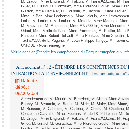
M. Dragon, Mme Engrand, M. Falcon, M. Fran&#231;ois, M. Frap
Gillet, M. Girard, M. Gonzalez, Mme Florence Goulet, Mme Grang
Guitton, Mme Hamelet, M. Houssin, M. Jacobelli, Mme Jaouen, 
Mme Le Pen, Mme Lechanteux, Mme Lelouis, Mme Levavasseur,
Lorho, M. Lottiaux, M. Loubet, M. Marchio, Mme Martinez, Mm
M. Mauvieux, M. Meizonnet, Mme M&#233;lin, Mme Menache, M
Odoul, Mme Mathilde Paris, Mme Parmentier, M. Pfeffer, Mme 
Rancoule, Mme Robert-Dehault, Mme Roullaud, Mme Sabatini, 
Tach&#233; de la Pagerie, M. Jean-Philippe Tanguy, M. Taverne, M.
UNIQUE -
Non renseigné
Voir le dossier (Étendre les compétences du Parquet européen aux infr
Amendement n° 12 - ÉTENDRE LES COMPÉTENCES D
INFRACTIONS À L’ENVIRONNEMENT - Lecture unique - n° 
Date de
dépôt :
08/06/2024
Amendement de M. Meurin, M. Berteloot, M. Allisio, Mme Auzano
Baubry, M. Beaurain, M. Bentz, M. Bilde, M. Blairy, Mme Blanc
M. Buisson, M. Cabrolier, M. Catteau, M. Chenu, M. Chudeau
Conceicao Carvalho, M. de Fournas, M. de L&#233;pinau, M. 
M. Dragon, Mme Engrand, M. Falcon, M. Fran&#231;ois, M. Frap
Gillet, M. Girard, M. Gonzalez, Mme Florence Goulet, Mme Grang
Guitton, Mme Hamelet, M. Houssin, M. Jacobelli, Mme Jaouen, 