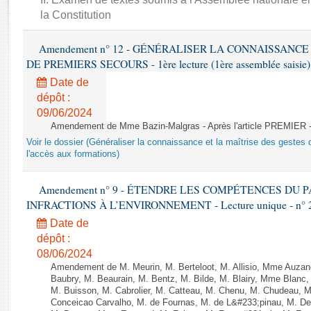
Rapports d'enquête
la Constitution
Rapports législatifs
Rapports sur l'application des lois
Amendement n° 12 - GÉNÉRALISER LA CONNAISSANCE
Baromètre de l’application des lois
DE PREMIERS SECOURS - 1ère lecture (1ère assemblée saisie) 
Date de
Dossiers législatifs
dépôt :
09/06/2024
Budget et sécurité sociale
Amendement de Mme Bazin-Malgras - Après l'article PREMIER 
Questions écrites et orales
Voir le dossier (Généraliser la connaissance et la maîtrise des gestes 
Comptes rendus des débats
l'accès aux formations)
Amendement n° 9 - ÉTENDRE LES COMPÉTENCES DU
INFRACTIONS À L’ENVIRONNEMENT - Lecture unique - n° 
Date de
dépôt :
08/06/2024
Amendement de M. Meurin, M. Berteloot, M. Allisio, Mme Auzano
Baubry, M. Beaurain, M. Bentz, M. Bilde, M. Blairy, Mme Blanc
M. Buisson, M. Cabrolier, M. Catteau, M. Chenu, M. Chudeau
Conceicao Carvalho, M. de Fournas, M. de L&#233;pinau, M. 