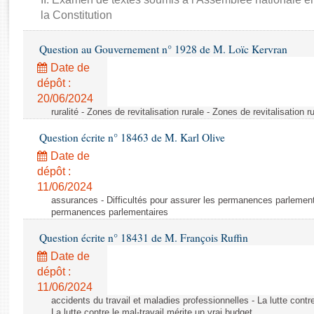
Rapports d'enquête
la Constitution
Rapports législatifs
Rapports sur l'application des lois
Question au Gouvernement n° 1928 de M. Loïc Kervran
Baromètre de l’application des lois
Date de
dépôt :
Dossiers législatifs
20/06/2024
ruralité - Zones de revitalisation rurale - Zones de revitalisation r
Budget et sécurité sociale
Questions écrites et orales
Question écrite n° 18463 de M. Karl Olive
Comptes rendus des débats
Date de
dépôt :
11/06/2024
assurances - Difficultés pour assurer les permanences parlementa
permanences parlementaires
Question écrite n° 18431 de M. François Ruffin
Date de
dépôt :
11/06/2024
accidents du travail et maladies professionnelles - La lutte contre
La lutte contre le mal-travail mérite un vrai budget