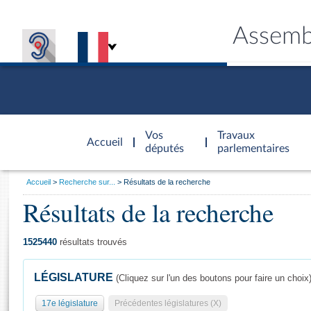
Assemb
Accèder à
la page
Vos
Travaux
Accueil
d'accueil
députés
parlementaires
Vous
Accueil
Recherche sur...
Résultats de la recherche
êtes
Résultats de la recherche
Général
ici
CONNEX
TRAVA
CONNA
DÉC
:
1525440
résultats trouvés
LÉGISLATURE
(Cliquez sur l'un des boutons pour faire un choix
17e législature
Précédentes législatures (X)