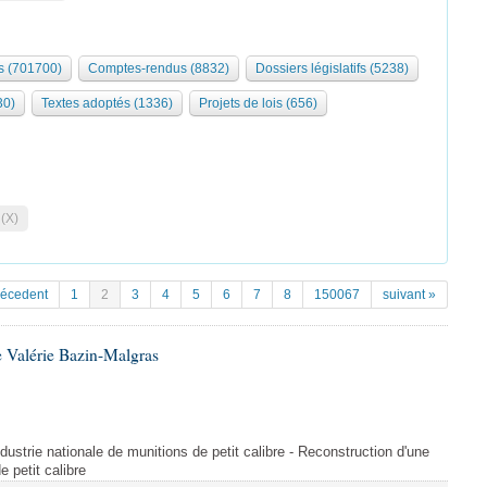
 (701700)
Comptes-rendus (8832)
Dossiers législatifs (5238)
30)
Textes adoptés (1336)
Projets de lois (656)
 (X)
récedent
1
2
3
4
5
6
7
8
150067
suivant »
 Valérie Bazin-Malgras
dustrie nationale de munitions de petit calibre - Reconstruction d'une
e petit calibre