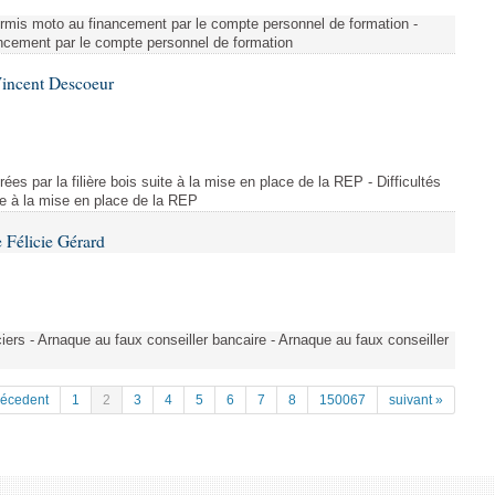
u permis moto au financement par le compte personnel de formation -
nancement par le compte personnel de formation
Vincent Descoeur
trées par la filière bois suite à la mise en place de la REP - Difficultés
ite à la mise en place de la REP
 Félicie Gérard
ers - Arnaque au faux conseiller bancaire - Arnaque au faux conseiller
récedent
1
2
3
4
5
6
7
8
150067
suivant »