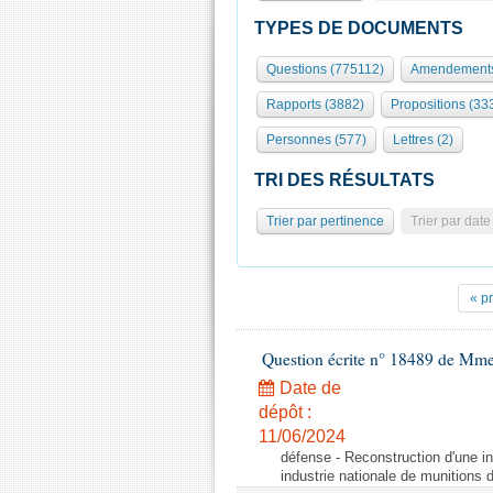
TYPES DE DOCUMENTS
Questions (775112)
Amendements
Rapports (3882)
Propositions (33
Personnes (577)
Lettres (2)
TRI DES RÉSULTATS
Trier par pertinence
Trier par date
« p
Question écrite n° 18489 de Mme
Date de
dépôt :
11/06/2024
défense - Reconstruction d'une in
industrie nationale de munitions d