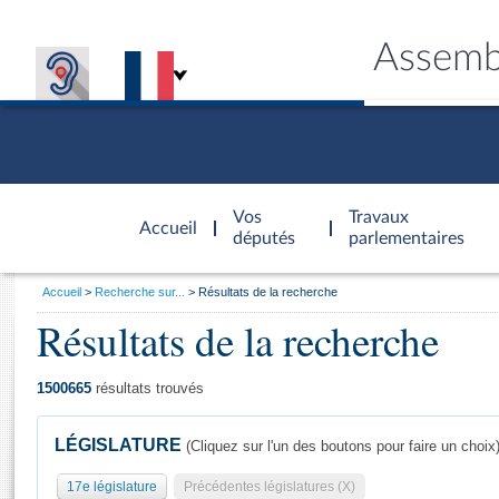
Assemb
Accèder à
la page
Vos
Travaux
Accueil
d'accueil
députés
parlementaires
Vous
Accueil
Recherche sur...
Résultats de la recherche
êtes
Résultats de la recherche
Général
ici
CONNEX
TRAVA
CONNA
DÉC
:
1500665
résultats trouvés
LÉGISLATURE
(Cliquez sur l'un des boutons pour faire un choix
17e législature
Précédentes législatures (X)