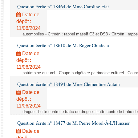
Rapports d'enquête
Question écrite n° 18464 de Mme Caroline Fiat
Rapports législatifs
Date de
Rapports sur l'application des lois
dépôt :
Baromètre de l’application des lois
11/06/2024
automobiles - Citroën : rappel massif C3 et DS3 - Citroën : rapp
Dossiers législatifs
Question écrite n° 18610 de M. Roger Chudeau
Budget et sécurité sociale
Date de
Questions écrites et orales
dépôt :
Comptes rendus des débats
11/06/2024
patrimoine culturel - Coupe budgétaire patrimoine culturel - Coup
Question écrite n° 18494 de Mme Clémentine Autain
Date de
dépôt :
11/06/2024
drogue - Lutte contre le trafic de drogue - Lutte contre le trafic d
Question écrite n° 18477 de M. Pierre Morel-À-L'Huissier
Date de
dépôt :