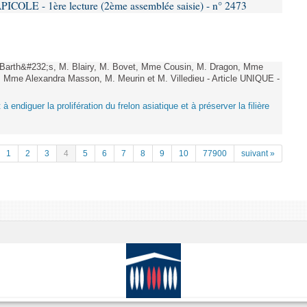
LE - 1ère lecture (2ème assemblée saisie) - n° 2473
arth&#232;s, M. Blairy, M. Bovet, Mme Cousin, M. Dragon, Mme
 Mme Alexandra Masson, M. Meurin et M. Villedieu - Article UNIQUE -
 à endiguer la prolifération du frelon asiatique et à préserver la filière
1
2
3
4
5
6
7
8
9
10
77900
suivant »