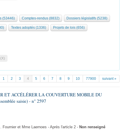
s (53446)
Comptes-rendus (8832)
Dossiers législatifs (5238)
30)
Textes adoptés (1336)
Projets de lois (656)
 (X)
1
2
3
4
5
6
7
8
9
10
77900
suivant »
IFIER ET ACCÉLÉRER LA COUVERTURE MOBILE DU
semblée saisie) - n° 2597
ournier et Mme Laernoes - Après l'article 2 -
Non renseigné