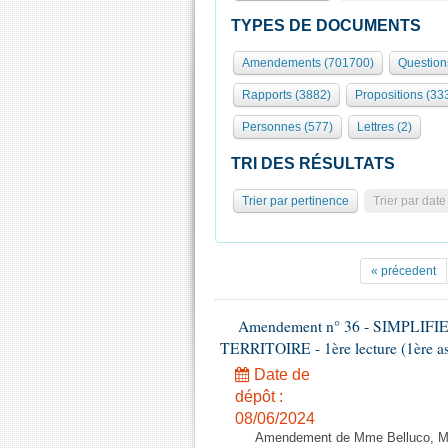
TYPES DE DOCUMENTS
Amendements (701700)
Question
Rapports (3882)
Propositions (33
Personnes (577)
Lettres (2)
TRI DES RÉSULTATS
Trier par pertinence
Trier par date
« précedent
Amendement n° 36 - SIMPL
TERRITOIRE - 1ère lecture (1ère as
Date de
dépôt :
08/06/2024
Amendement de Mme Belluco, M. F