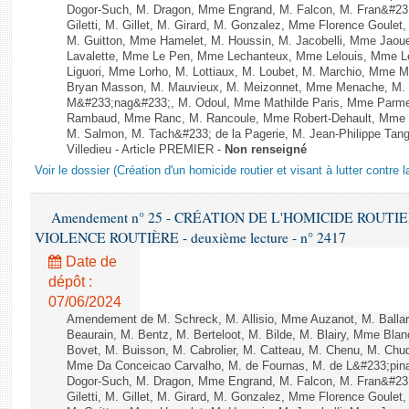
Dogor-Such, M. Dragon, Mme Engrand, M. Falcon, M. Fran&#23
Giletti, M. Gillet, M. Girard, M. Gonzalez, Mme Florence Goulet
M. Guitton, Mme Hamelet, M. Houssin, M. Jacobelli, Mme Jaou
Lavalette, Mme Le Pen, Mme Lechanteux, Mme Lelouis, Mme Le
Liguori, Mme Lorho, M. Lottiaux, M. Loubet, M. Marchio, Mme 
Bryan Masson, M. Mauvieux, M. Meizonnet, Mme Menache, M. M
M&#233;nag&#233;, M. Odoul, Mme Mathilde Paris, Mme Parment
Rambaud, Mme Ranc, M. Rancoule, Mme Robert-Dehault, Mme R
M. Salmon, M. Tach&#233; de la Pagerie, M. Jean-Philippe Tangu
Villedieu - Article PREMIER -
Non renseigné
Voir le dossier (Création d'un homicide routier et visant à lutter contre l
Amendement n° 25 - CRÉATION DE L'HOMICIDE ROUT
VIOLENCE ROUTIÈRE - deuxième lecture - n° 2417
Date de
dépôt :
07/06/2024
Amendement de M. Schreck, M. Allisio, Mme Auzanot, M. Ballar
Beaurain, M. Bentz, M. Berteloot, M. Bilde, M. Blairy, Mme Bla
Bovet, M. Buisson, M. Cabrolier, M. Catteau, M. Chenu, M. C
Mme Da Conceicao Carvalho, M. de Fournas, M. de L&#233;pi
Dogor-Such, M. Dragon, Mme Engrand, M. Falcon, M. Fran&#23
Giletti, M. Gillet, M. Girard, M. Gonzalez, Mme Florence Goulet