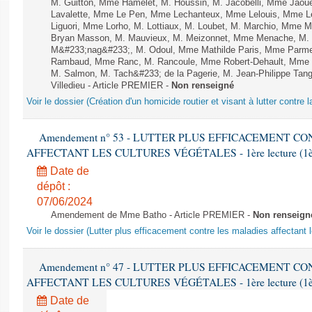
M. Guitton, Mme Hamelet, M. Houssin, M. Jacobelli, Mme Jaou
Lavalette, Mme Le Pen, Mme Lechanteux, Mme Lelouis, Mme Le
Liguori, Mme Lorho, M. Lottiaux, M. Loubet, M. Marchio, Mme 
Bryan Masson, M. Mauvieux, M. Meizonnet, Mme Menache, M. M
M&#233;nag&#233;, M. Odoul, Mme Mathilde Paris, Mme Parment
Rambaud, Mme Ranc, M. Rancoule, Mme Robert-Dehault, Mme R
M. Salmon, M. Tach&#233; de la Pagerie, M. Jean-Philippe Tangu
Villedieu - Article PREMIER -
Non renseigné
Voir le dossier (Création d'un homicide routier et visant à lutter contre l
Amendement n° 53 - LUTTER PLUS EFFICACEMENT C
AFFECTANT LES CULTURES VÉGÉTALES - 1ère lecture (1ère a
Date de
dépôt :
07/06/2024
Amendement de Mme Batho - Article PREMIER -
Non renseign
Voir le dossier (Lutter plus efficacement contre les maladies affectant 
Amendement n° 47 - LUTTER PLUS EFFICACEMENT C
AFFECTANT LES CULTURES VÉGÉTALES - 1ère lecture (1ère a
Date de