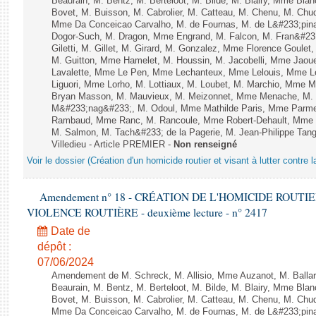
Beaurain, M. Bentz, M. Berteloot, M. Bilde, M. Blairy, Mme Bla
Bovet, M. Buisson, M. Cabrolier, M. Catteau, M. Chenu, M. C
Mme Da Conceicao Carvalho, M. de Fournas, M. de L&#233;pi
Dogor-Such, M. Dragon, Mme Engrand, M. Falcon, M. Fran&#23
Giletti, M. Gillet, M. Girard, M. Gonzalez, Mme Florence Goulet
M. Guitton, Mme Hamelet, M. Houssin, M. Jacobelli, Mme Jaou
Lavalette, Mme Le Pen, Mme Lechanteux, Mme Lelouis, Mme Le
Liguori, Mme Lorho, M. Lottiaux, M. Loubet, M. Marchio, Mme 
Bryan Masson, M. Mauvieux, M. Meizonnet, Mme Menache, M. M
M&#233;nag&#233;, M. Odoul, Mme Mathilde Paris, Mme Parment
Rambaud, Mme Ranc, M. Rancoule, Mme Robert-Dehault, Mme R
M. Salmon, M. Tach&#233; de la Pagerie, M. Jean-Philippe Tangu
Villedieu - Article PREMIER -
Non renseigné
Voir le dossier (Création d'un homicide routier et visant à lutter contre l
Amendement n° 18 - CRÉATION DE L'HOMICIDE ROUT
VIOLENCE ROUTIÈRE - deuxième lecture - n° 2417
Date de
dépôt :
07/06/2024
Amendement de M. Schreck, M. Allisio, Mme Auzanot, M. Ballar
Beaurain, M. Bentz, M. Berteloot, M. Bilde, M. Blairy, Mme Bla
Bovet, M. Buisson, M. Cabrolier, M. Catteau, M. Chenu, M. C
Mme Da Conceicao Carvalho, M. de Fournas, M. de L&#233;pi