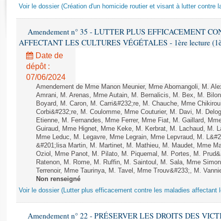
Rapports d'enquête
Voir le dossier (Création d'un homicide routier et visant à lutter contre l
Rapports législatifs
Rapports sur l'application des lois
Amendement n° 35 - LUTTER PLUS EFFICACEMENT C
Baromètre de l’application des lois
AFFECTANT LES CULTURES VÉGÉTALES - 1ère lecture (1ère a
Date de
dépôt :
Dossiers législatifs
07/06/2024
Budget et sécurité sociale
Amendement de Mme Manon Meunier, Mme Abomangoli, M. Ale
Questions écrites et orales
Amrani, M. Arenas, Mme Autain, M. Bernalicis, M. Bex, M. Bilo
Boyard, M. Caron, M. Carri&#232;re, M. Chauche, Mme Chikirou,
Comptes rendus des débats
Corbi&#232;re, M. Coulomme, Mme Couturier, M. Davi, M. Del
Etienne, M. Fernandes, Mme Ferrer, Mme Fiat, M. Gaillard, Mm
Guiraud, Mme Hignet, Mme Keke, M. Kerbrat, M. Lachaud, M. L
Mme Leduc, M. Legavre, Mme Legrain, Mme Lepvraud, M. L&#
&#201;lisa Martin, M. Martinet, M. Mathieu, M. Maudet, Mme 
Oziol, Mme Panot, M. Pilato, M. Piquemal, M. Portes, M. Pru
Ratenon, M. Rome, M. Ruffin, M. Saintoul, M. Sala, Mme Sim
Terrenoir, Mme Taurinya, M. Tavel, Mme Trouv&#233;, M. Vannie
Non renseigné
Voir le dossier (Lutter plus efficacement contre les maladies affectant 
Amendement n° 22 - PRÉSERVER LES DROITS DES VIC