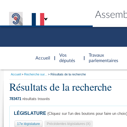
Assemb
Accèder à
la page
Vos
Travaux
Accueil
d'accueil
députés
parlementaires
Vous
Accueil
Recherche sur...
Résultats de la recherche
êtes
Résultats de la recherche
Général
ici
CONNEX
TRAVA
CONNA
DÉC
:
783471
résultats trouvés
LÉGISLATURE
(Cliquez sur l'un des boutons pour faire un choix
17e législature
Précédentes législatures (X)