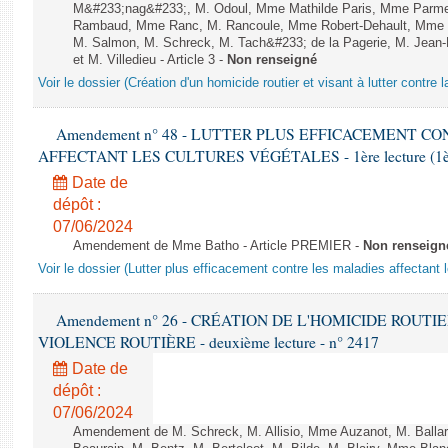
M&#233;nag&#233;, M. Odoul, Mme Mathilde Paris, Mme Parment
Rambaud, Mme Ranc, M. Rancoule, Mme Robert-Dehault, Mme R
M. Salmon, M. Schreck, M. Tach&#233; de la Pagerie, M. Jean-P
et M. Villedieu - Article 3 -
Non renseigné
Voir le dossier (Création d'un homicide routier et visant à lutter contre l
Amendement n° 48 - LUTTER PLUS EFFICACEMENT C
AFFECTANT LES CULTURES VÉGÉTALES - 1ère lecture (1ère a
Date de
dépôt :
07/06/2024
Amendement de Mme Batho - Article PREMIER -
Non renseign
Voir le dossier (Lutter plus efficacement contre les maladies affectant 
Amendement n° 26 - CRÉATION DE L'HOMICIDE ROUT
VIOLENCE ROUTIÈRE - deuxième lecture - n° 2417
Date de
dépôt :
07/06/2024
Amendement de M. Schreck, M. Allisio, Mme Auzanot, M. Ballar