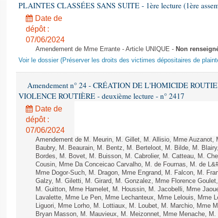
PLAINTES CLASSÉES SANS SUITE - 1ère lecture (1ère assembl
Date de
dépôt :
07/06/2024
Amendement de Mme Errante - Article UNIQUE -
Non renseign
Voir le dossier (Préserver les droits des victimes dépositaires de plain
Amendement n° 24 - CRÉATION DE L'HOMICIDE ROUT
VIOLENCE ROUTIÈRE - deuxième lecture - n° 2417
Date de
dépôt :
07/06/2024
Amendement de M. Meurin, M. Gillet, M. Allisio, Mme Auzanot, 
Baubry, M. Beaurain, M. Bentz, M. Berteloot, M. Bilde, M. Blai
Bordes, M. Bovet, M. Buisson, M. Cabrolier, M. Catteau, M. 
Cousin, Mme Da Conceicao Carvalho, M. de Fournas, M. de L&#
Mme Dogor-Such, M. Dragon, Mme Engrand, M. Falcon, M. Fra
Galzy, M. Giletti, M. Girard, M. Gonzalez, Mme Florence Goulet
M. Guitton, Mme Hamelet, M. Houssin, M. Jacobelli, Mme Jaou
Lavalette, Mme Le Pen, Mme Lechanteux, Mme Lelouis, Mme Le
Liguori, Mme Lorho, M. Lottiaux, M. Loubet, M. Marchio, Mme 
Bryan Masson, M. Mauvieux, M. Meizonnet, Mme Menache, M. 