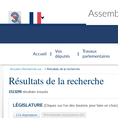
Assemb
Accèder à
la page
Vos
Travaux
Accueil
d'accueil
députés
parlementaires
Vous
Accueil
Recherche sur...
Résultats de la recherche
êtes
Résultats de la recherche
Général
ici
CONNEX
TRAVA
CONNA
DÉC
:
1513299
résultats trouvés
LÉGISLATURE
(Cliquez sur l'un des boutons pour faire un choix
17e législature
Précédentes législatures (X)