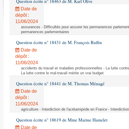
Question écrite n° 18463 de M. Karl Olive
Rapports d'enquête
Rapports législatifs
Date de
dépôt :
Rapports sur l'application des lois
11/06/2024
Baromètre de l’application des lois
assurances - Difficultés pour assurer les permanences parlementa
permanences parlementaires
Dossiers législatifs
Question écrite n° 18431 de M. François Ruffin
Budget et sécurité sociale
Date de
Questions écrites et orales
dépôt :
Comptes rendus des débats
11/06/2024
accidents du travail et maladies professionnelles - La lutte contre
La lutte contre le mal-travail mérite un vrai budget
Question écrite n° 18441 de M. Thomas Ménagé
Date de
dépôt :
11/06/2024
agriculture - Interdiction de l'acétamipride en France - Interdicti
Question écrite n° 18619 de Mme Marine Hamelet
Date de