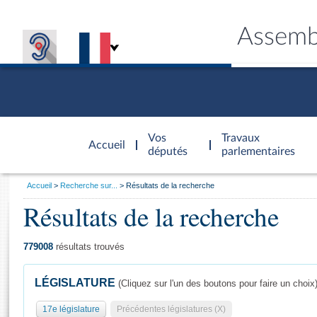
Assemb
Accèder à
la page
Vos
Travaux
Accueil
d'accueil
députés
parlementaires
Vous
Accueil
Recherche sur...
Résultats de la recherche
êtes
Résultats de la recherche
Général
ici
CONNEX
TRAVA
CONNA
DÉC
:
779008
résultats trouvés
LÉGISLATURE
(Cliquez sur l'un des boutons pour faire un choix
17e législature
Précédentes législatures (X)