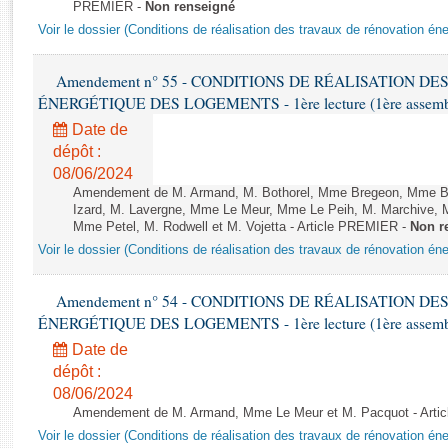
Rapports d'enquête
PREMIER -
Non renseigné
Rapports législatifs
Voir le dossier (Conditions de réalisation des travaux de rénovation é
Rapports sur l'application des lois
Amendement n° 55 - CONDITIONS DE RÉALISATION D
Baromètre de l’application des lois
ÉNERGÉTIQUE DES LOGEMENTS - 1ère lecture (1ère assemblée
Date de
Dossiers législatifs
dépôt :
Budget et sécurité sociale
08/06/2024
Questions écrites et orales
Amendement de M. Armand, M. Bothorel, Mme Bregeon, Mme Buff
Izard, M. Lavergne, Mme Le Meur, Mme Le Peih, M. Marchive,
Comptes rendus des débats
Mme Petel, M. Rodwell et M. Vojetta - Article PREMIER -
Non r
Voir le dossier (Conditions de réalisation des travaux de rénovation é
Amendement n° 54 - CONDITIONS DE RÉALISATION D
ÉNERGÉTIQUE DES LOGEMENTS - 1ère lecture (1ère assemblée
Date de
dépôt :
08/06/2024
Amendement de M. Armand, Mme Le Meur et M. Pacquot - Arti
Voir le dossier (Conditions de réalisation des travaux de rénovation é