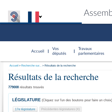
Assemb
Accèder à
la page
Vos
Travaux
Accueil
d'accueil
députés
parlementaires
Vous
Accueil
Recherche sur...
Résultats de la recherche
êtes
Résultats de la recherche
Général
ici
CONNEX
TRAVA
CONNA
DÉC
:
779008
résultats trouvés
LÉGISLATURE
(Cliquez sur l'un des boutons pour faire un choix
17e législature
Précédentes législatures (X)