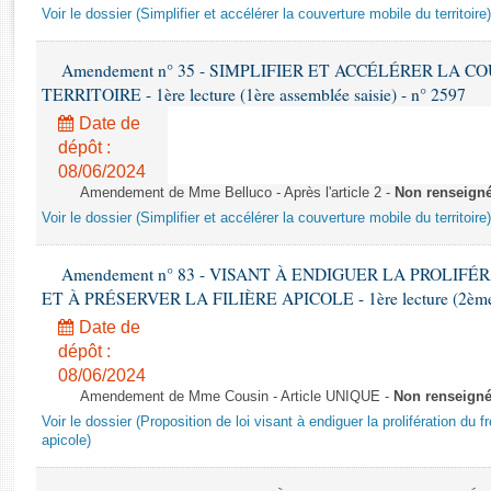
Rapports d'enquête
Voir le dossier (Simplifier et accélérer la couverture mobile du territoire)
Rapports législatifs
Rapports sur l'application des lois
Amendement n° 35 - SIMPLIFIER ET ACCÉLÉRER LA 
Baromètre de l’application des lois
TERRITOIRE - 1ère lecture (1ère assemblée saisie) - n° 2597
Date de
dépôt :
Dossiers législatifs
08/06/2024
Budget et sécurité sociale
Amendement de Mme Belluco - Après l'article 2 -
Non renseign
Questions écrites et orales
Voir le dossier (Simplifier et accélérer la couverture mobile du territoire)
Comptes rendus des débats
Amendement n° 83 - VISANT À ENDIGUER LA PROLIF
ET À PRÉSERVER LA FILIÈRE APICOLE - 1ère lecture (2ème as
Date de
dépôt :
08/06/2024
Amendement de Mme Cousin - Article UNIQUE -
Non renseign
Voir le dossier (Proposition de loi visant à endiguer la prolifération du fr
apicole)