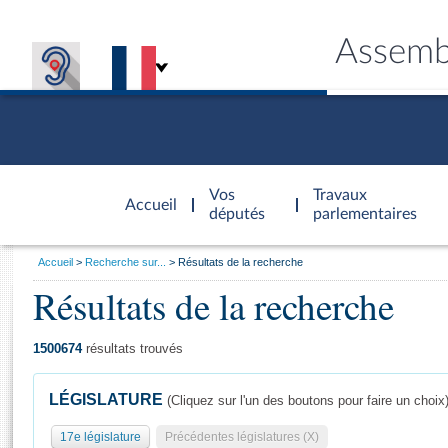
Assemb
Accèder à
la page
Vos
Travaux
Accueil
d'accueil
députés
parlementaires
Vous
Accueil
Recherche sur...
Résultats de la recherche
êtes
Résultats de la recherche
Général
ici
CONNEX
TRAVA
CONNA
DÉC
:
1500674
résultats trouvés
LÉGISLATURE
(Cliquez sur l'un des boutons pour faire un choix
17e législature
Précédentes législatures (X)