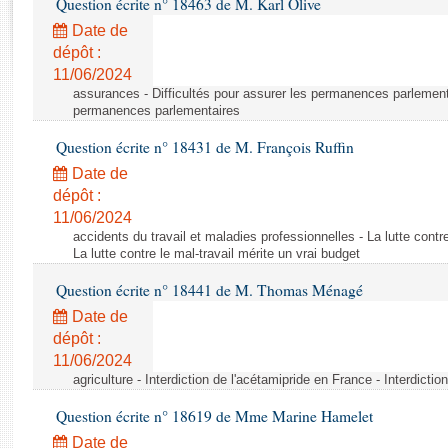
Question écrite n° 18463 de M. Karl Olive
Rapports d'enquête
Rapports législatifs
Date de
dépôt :
Rapports sur l'application des lois
11/06/2024
Baromètre de l’application des lois
assurances - Difficultés pour assurer les permanences parlementa
permanences parlementaires
Dossiers législatifs
Question écrite n° 18431 de M. François Ruffin
Budget et sécurité sociale
Date de
Questions écrites et orales
dépôt :
Comptes rendus des débats
11/06/2024
accidents du travail et maladies professionnelles - La lutte contre
La lutte contre le mal-travail mérite un vrai budget
Question écrite n° 18441 de M. Thomas Ménagé
Date de
dépôt :
11/06/2024
agriculture - Interdiction de l'acétamipride en France - Interdicti
Question écrite n° 18619 de Mme Marine Hamelet
Date de