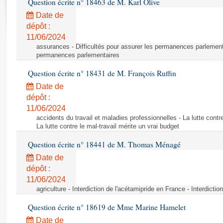
Question écrite n° 18463 de M. Karl Olive
Rapports d'enquête
Rapports législatifs
Date de
dépôt :
Rapports sur l'application des lois
11/06/2024
Baromètre de l’application des lois
assurances - Difficultés pour assurer les permanences parlementa
permanences parlementaires
Dossiers législatifs
Question écrite n° 18431 de M. François Ruffin
Budget et sécurité sociale
Date de
Questions écrites et orales
dépôt :
Comptes rendus des débats
11/06/2024
accidents du travail et maladies professionnelles - La lutte contre
La lutte contre le mal-travail mérite un vrai budget
Question écrite n° 18441 de M. Thomas Ménagé
Date de
dépôt :
11/06/2024
agriculture - Interdiction de l'acétamipride en France - Interdicti
Question écrite n° 18619 de Mme Marine Hamelet
Date de