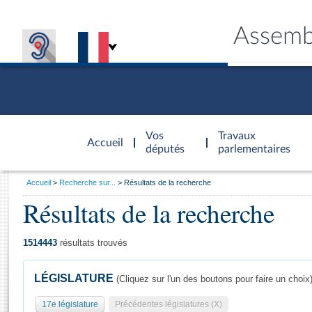
Assemb
Accèder à
la page
Vos
Travaux
Accueil
d'accueil
députés
parlementaires
Vous
Accueil
Recherche sur...
Résultats de la recherche
êtes
Résultats de la recherche
Général
ici
CONNEX
TRAVA
CONNA
DÉC
:
1514443
résultats trouvés
LÉGISLATURE
(Cliquez sur l'un des boutons pour faire un choix
17e législature
Précédentes législatures (X)