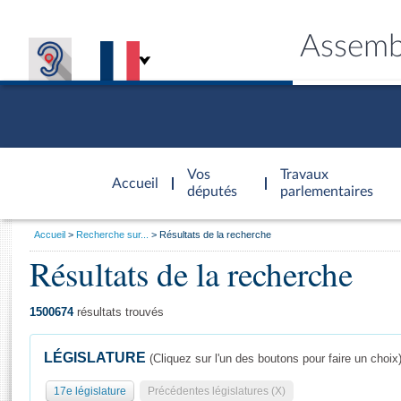
Assemb
Accèder à
la page
Vos
Travaux
Accueil
d'accueil
députés
parlementaires
Vous
Accueil
Recherche sur...
Résultats de la recherche
êtes
Résultats de la recherche
Général
ici
CONNEX
TRAVA
CONNA
DÉC
:
1500674
résultats trouvés
LÉGISLATURE
(Cliquez sur l'un des boutons pour faire un choix
17e législature
Précédentes législatures (X)