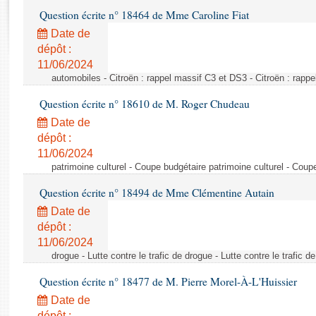
Rapports d'enquête
Question écrite n° 18464 de Mme Caroline Fiat
Rapports législatifs
Date de
Rapports sur l'application des lois
dépôt :
Baromètre de l’application des lois
11/06/2024
automobiles - Citroën : rappel massif C3 et DS3 - Citroën : rapp
Dossiers législatifs
Question écrite n° 18610 de M. Roger Chudeau
Budget et sécurité sociale
Date de
Questions écrites et orales
dépôt :
Comptes rendus des débats
11/06/2024
patrimoine culturel - Coupe budgétaire patrimoine culturel - Coup
Question écrite n° 18494 de Mme Clémentine Autain
Date de
dépôt :
11/06/2024
drogue - Lutte contre le trafic de drogue - Lutte contre le trafic d
Question écrite n° 18477 de M. Pierre Morel-À-L'Huissier
Date de
dépôt :