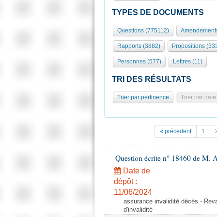
TYPES DE DOCUMENTS
Questions (775112)
Amendements
Rapports (3882)
Propositions (33
Personnes (577)
Lettres (11)
TRI DES RÉSULTATS
Trier par pertinence
Trier par date
« précedent
1
Question écrite n° 18460 de M. 
Date de
dépôt :
11/06/2024
assurance invalidité décès - Reval
d'invalidité