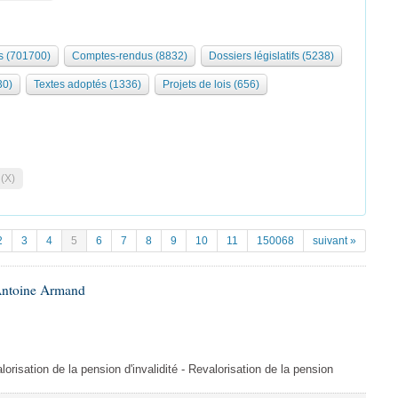
 (701700)
Comptes-rendus (8832)
Dossiers législatifs (5238)
30)
Textes adoptés (1336)
Projets de lois (656)
 (X)
2
3
4
5
6
7
8
9
10
11
150068
suivant »
Antoine Armand
orisation de la pension d'invalidité - Revalorisation de la pension