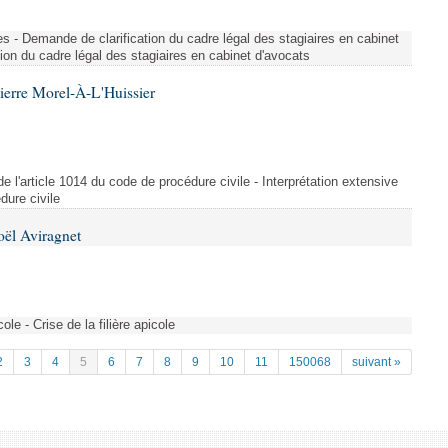
ues - Demande de clarification du cadre légal des stagiaires en cabinet
ion du cadre légal des stagiaires en cabinet d'avocats
ierre Morel-À-L'Huissier
 de l'article 1014 du code de procédure civile - Interprétation extensive
dure civile
oël Aviragnet
cole - Crise de la filière apicole
2
3
4
5
6
7
8
9
10
11
150068
suivant »