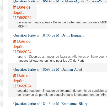
Question écrite n° 18614 de Mme Marie-Agnès Poussier-Win
Rapports d'enquête
Rapports législatifs
Date de
dépôt :
Rapports sur l'application des lois
11/06/2024
Baromètre de l’application des lois
personnes handicapées - Délais de traitement des dossiers MDPH
MDPH
Dossiers législatifs
Question écrite n° 18700 de M. Denis Bernaert
Budget et sécurité sociale
Date de
Questions écrites et orales
dépôt :
Comptes rendus des débats
11/06/2024
sports - Diverses arnaques de fausses billetteries en ligne pour
fausses billetteries en ligne pour les JO de Paris
Question écrite n° 18693 de M. Damien Abad
Date de
dépôt :
11/06/2024
sécurité routière - Situation de l'examen du permis de conduire d
de l'examen du permis de conduire dans le département de l'Ain
Question écrite n° 18443 de M. Emmanuel Blairy