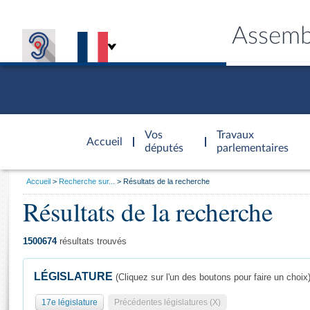
Assemb
Accèder à
la page
Vos
Travaux
Accueil
d'accueil
députés
parlementaires
Vous
Accueil
Recherche sur...
Résultats de la recherche
êtes
Résultats de la recherche
Général
ici
CONNEX
TRAVA
CONNA
DÉC
:
1500674
résultats trouvés
LÉGISLATURE
(Cliquez sur l'un des boutons pour faire un choix
17e législature
Précédentes législatures (X)