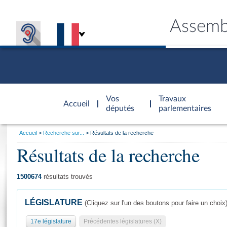
Assemb
Accèder à
la page
Vos
Travaux
Accueil
d'accueil
députés
parlementaires
Vous
Accueil
Recherche sur...
Résultats de la recherche
êtes
Résultats de la recherche
Général
ici
CONNEX
TRAVA
CONNA
DÉC
:
1500674
résultats trouvés
LÉGISLATURE
(Cliquez sur l'un des boutons pour faire un choix
17e législature
Précédentes législatures (X)