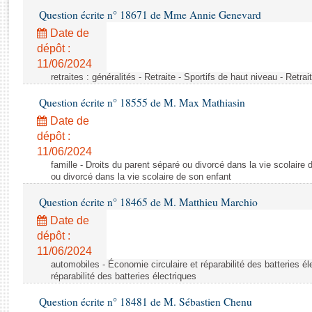
Rapports d'enquête
Question écrite n° 18671 de Mme Annie Genevard
Rapports législatifs
Date de
Rapports sur l'application des lois
dépôt :
Baromètre de l’application des lois
11/06/2024
retraites : généralités - Retraite - Sportifs de haut niveau - Retra
Dossiers législatifs
Question écrite n° 18555 de M. Max Mathiasin
Budget et sécurité sociale
Date de
Questions écrites et orales
dépôt :
Comptes rendus des débats
11/06/2024
famille - Droits du parent séparé ou divorcé dans la vie scolaire 
ou divorcé dans la vie scolaire de son enfant
Question écrite n° 18465 de M. Matthieu Marchio
Date de
dépôt :
11/06/2024
automobiles - Économie circulaire et réparabilité des batteries él
réparabilité des batteries électriques
Question écrite n° 18481 de M. Sébastien Chenu