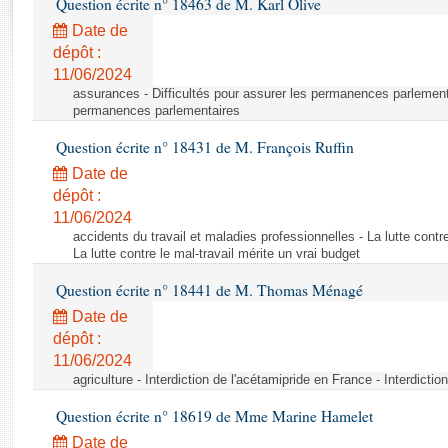
Question écrite n° 18463 de M. Karl Olive
Rapports d'enquête
Rapports législatifs
Date de
dépôt :
Rapports sur l'application des lois
11/06/2024
Baromètre de l’application des lois
assurances - Difficultés pour assurer les permanences parlementa
permanences parlementaires
Dossiers législatifs
Question écrite n° 18431 de M. François Ruffin
Budget et sécurité sociale
Date de
Questions écrites et orales
dépôt :
Comptes rendus des débats
11/06/2024
accidents du travail et maladies professionnelles - La lutte contre
La lutte contre le mal-travail mérite un vrai budget
Question écrite n° 18441 de M. Thomas Ménagé
Date de
dépôt :
11/06/2024
agriculture - Interdiction de l'acétamipride en France - Interdicti
Question écrite n° 18619 de Mme Marine Hamelet
Date de