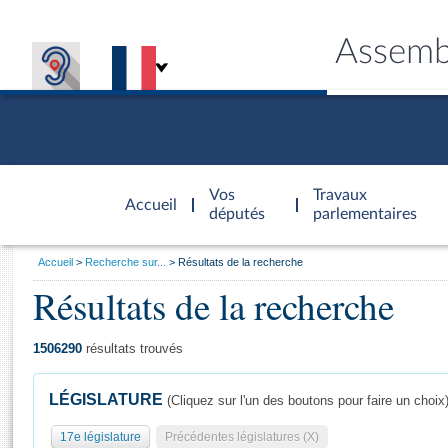
Assemb
Accèder à
la page
Vos
Travaux
Accueil
d'accueil
députés
parlementaires
Vous
Accueil
Recherche sur...
Résultats de la recherche
êtes
Résultats de la recherche
Général
ici
CONNEX
TRAVA
CONNA
DÉC
:
1506290
résultats trouvés
LÉGISLATURE
(Cliquez sur l'un des boutons pour faire un choix
17e législature
Précédentes législatures (X)