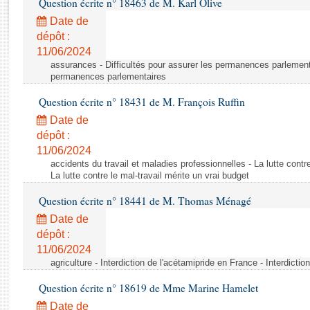
Question écrite n° 18463 de M. Karl Olive
Rapports d'enquête
Rapports législatifs
Date de
dépôt :
Rapports sur l'application des lois
11/06/2024
Baromètre de l’application des lois
assurances - Difficultés pour assurer les permanences parlementa
permanences parlementaires
Dossiers législatifs
Question écrite n° 18431 de M. François Ruffin
Budget et sécurité sociale
Date de
Questions écrites et orales
dépôt :
Comptes rendus des débats
11/06/2024
accidents du travail et maladies professionnelles - La lutte contre
La lutte contre le mal-travail mérite un vrai budget
Question écrite n° 18441 de M. Thomas Ménagé
Date de
dépôt :
11/06/2024
agriculture - Interdiction de l'acétamipride en France - Interdicti
Question écrite n° 18619 de Mme Marine Hamelet
Date de