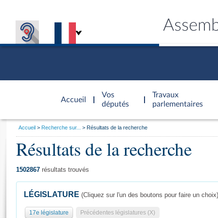
Assemb
Accèder à
la page
Vos
Travaux
Accueil
d'accueil
députés
parlementaires
Vous
Accueil
Recherche sur...
Résultats de la recherche
êtes
Résultats de la recherche
Général
ici
CONNEX
TRAVA
CONNA
DÉC
:
1502867
résultats trouvés
LÉGISLATURE
(Cliquez sur l'un des boutons pour faire un choix
17e législature
Précédentes législatures (X)