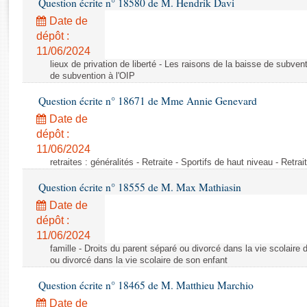
Question écrite n° 18580 de M. Hendrik Davi
Rapports d'enquête
Rapports législatifs
Date de
dépôt :
Rapports sur l'application des lois
11/06/2024
Baromètre de l’application des lois
lieux de privation de liberté - Les raisons de la baisse de subven
de subvention à l'OIP
Dossiers législatifs
Question écrite n° 18671 de Mme Annie Genevard
Budget et sécurité sociale
Date de
Questions écrites et orales
dépôt :
Comptes rendus des débats
11/06/2024
retraites : généralités - Retraite - Sportifs de haut niveau - Retra
Question écrite n° 18555 de M. Max Mathiasin
Date de
dépôt :
11/06/2024
famille - Droits du parent séparé ou divorcé dans la vie scolaire 
ou divorcé dans la vie scolaire de son enfant
Question écrite n° 18465 de M. Matthieu Marchio
Date de