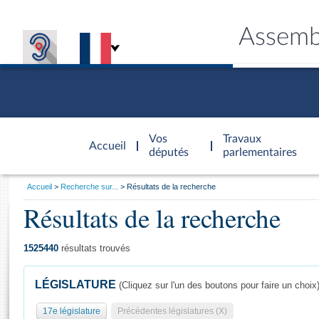
Assemb
Accèder à
la page
Vos
Travaux
Accueil
d'accueil
députés
parlementaires
Vous
Accueil
Recherche sur...
Résultats de la recherche
êtes
Résultats de la recherche
Général
ici
CONNEX
TRAVA
CONNA
DÉC
:
1525440
résultats trouvés
LÉGISLATURE
(Cliquez sur l'un des boutons pour faire un choix
17e législature
Précédentes législatures (X)