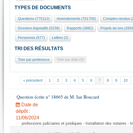
S'id
Présidence
Séance publique
Rôle et pouvoirs de l'Assemblée
Visiter l'Assemblée
TYPES DE DOCUMENTS
Fiches « Connaissance de l’Assemblée »
577 députés
Commissions et autres organes
Visite virtuelle du palais Bourbon
Questions (775112)
Amendements (701700)
Comptes-rendus (
Organisation de l'Assemblée
Groupes politiques
Europe et International
Assister à une séance
Mot
Dossiers législatifs (5238)
Rapports (3882)
Projets de lois (285
Présidence
Conférence des Présidents
Bureau
Collège des Ques
Élections législatives
Contrôle et évaluation
Accès des chercheurs à l’Assemblée
Personnes (577)
Lettres (2)
Congrès
Les évènements
S'inscrire
TRI DES RÉSULTATS
Pétitions
Statistiques et chiffres clés
Trier par pertinence
Trier par date (X)
Transparence et déontologie
Vous n'ave
Patrimoine
E
Documents de référence
La Bibliothèque
( Constitution | Règlement de l'Assemblée ... )
Documents parlementaires
« précedent
1
2
3
4
5
6
7
8
9
10
Les archives
Projets de loi
Contacts et plan d'accès
Propositions de loi
Question écrite n° 18665 de M. Ian Boucard
Histoire
Photos libres de droit
Amendements
Date de
Juniors
Textes adoptés
dépôt :
Anciennes législatures
11/06/2024
professions judiciaires et juridiques - Installation des notaires - I
Liens vers les sites publics
Rapports d'information