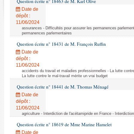
Question écrite n° 18463 de M. Karl Olive
Rapports d'enquête
Rapports législatifs
Date de
dépôt :
Rapports sur l'application des lois
11/06/2024
Baromètre de l’application des lois
assurances - Difficultés pour assurer les permanences parlementa
permanences parlementaires
Dossiers législatifs
Question écrite n° 18431 de M. François Ruffin
Budget et sécurité sociale
Date de
Questions écrites et orales
dépôt :
Comptes rendus des débats
11/06/2024
accidents du travail et maladies professionnelles - La lutte contre
La lutte contre le mal-travail mérite un vrai budget
Question écrite n° 18441 de M. Thomas Ménagé
Date de
dépôt :
11/06/2024
agriculture - Interdiction de l'acétamipride en France - Interdicti
Question écrite n° 18619 de Mme Marine Hamelet
Date de