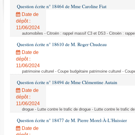
Rapports d'enquête
Question écrite n° 18464 de Mme Caroline Fiat
Rapports législatifs
Date de
Rapports sur l'application des lois
dépôt :
Baromètre de l’application des lois
11/06/2024
automobiles - Citroën : rappel massif C3 et DS3 - Citroën : rapp
Dossiers législatifs
Question écrite n° 18610 de M. Roger Chudeau
Budget et sécurité sociale
Date de
Questions écrites et orales
dépôt :
Comptes rendus des débats
11/06/2024
patrimoine culturel - Coupe budgétaire patrimoine culturel - Coup
Question écrite n° 18494 de Mme Clémentine Autain
Date de
dépôt :
11/06/2024
drogue - Lutte contre le trafic de drogue - Lutte contre le trafic d
Question écrite n° 18477 de M. Pierre Morel-À-L'Huissier
Date de
dépôt :