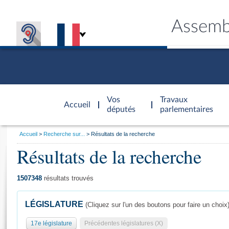
Assemb
Accèder à
la page
Vos
Travaux
Accueil
d'accueil
députés
parlementaires
Vous
Accueil
Recherche sur...
Résultats de la recherche
êtes
Résultats de la recherche
Général
ici
CONNEX
TRAVA
CONNA
DÉC
:
1507348
résultats trouvés
LÉGISLATURE
(Cliquez sur l'un des boutons pour faire un choix
17e législature
Précédentes législatures (X)