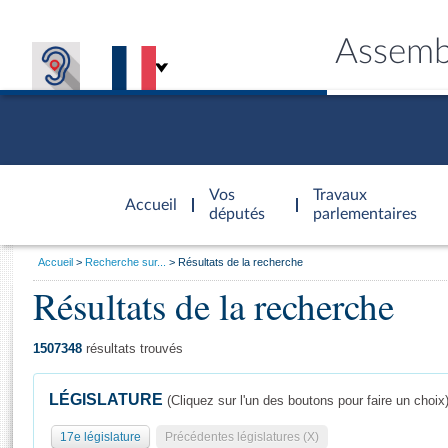
Assemb
Accèder à
la page
Vos
Travaux
Accueil
d'accueil
députés
parlementaires
Vous
Accueil
Recherche sur...
Résultats de la recherche
êtes
Résultats de la recherche
Général
ici
CONNEX
TRAVA
CONNA
DÉC
:
1507348
résultats trouvés
LÉGISLATURE
(Cliquez sur l'un des boutons pour faire un choix
17e législature
Précédentes législatures (X)