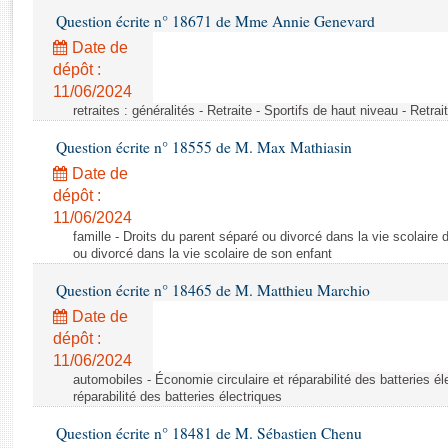
Rapports d'enquête
Question écrite n° 18671 de Mme Annie Genevard
Rapports législatifs
Date de
Rapports sur l'application des lois
dépôt :
Baromètre de l’application des lois
11/06/2024
retraites : généralités - Retraite - Sportifs de haut niveau - Retra
Dossiers législatifs
Question écrite n° 18555 de M. Max Mathiasin
Budget et sécurité sociale
Date de
Questions écrites et orales
dépôt :
Comptes rendus des débats
11/06/2024
famille - Droits du parent séparé ou divorcé dans la vie scolaire 
ou divorcé dans la vie scolaire de son enfant
Question écrite n° 18465 de M. Matthieu Marchio
Date de
dépôt :
11/06/2024
automobiles - Économie circulaire et réparabilité des batteries él
réparabilité des batteries électriques
Question écrite n° 18481 de M. Sébastien Chenu