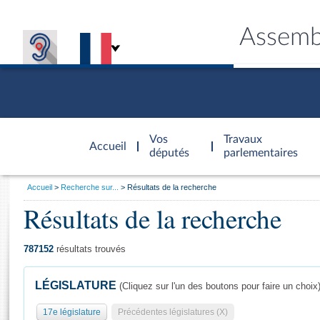
Assemb
Accèder à
la page
Vos
Travaux
Accueil
d'accueil
députés
parlementaires
Vous
Accueil
Recherche sur...
Résultats de la recherche
êtes
Résultats de la recherche
Général
ici
CONNEX
TRAVA
CONNA
DÉC
:
787152
résultats trouvés
LÉGISLATURE
(Cliquez sur l'un des boutons pour faire un choix
17e législature
Précédentes législatures (X)