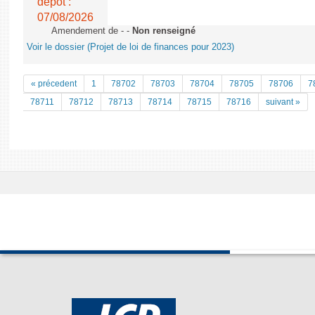
dépôt :
07/08/2026
Amendement de - -
Non renseigné
Voir le dossier (Projet de loi de finances pour 2023)
« précedent
1
78702
78703
78704
78705
78706
7
78711
78712
78713
78714
78715
78716
suivant »