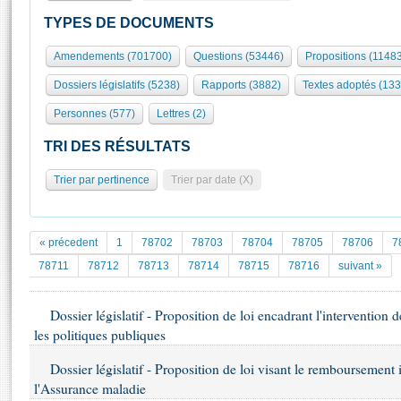
S'id
Présidence
Séance publique
Rôle et pouvoirs de l'Assemblée
Visiter l'Assemblée
TYPES DE DOCUMENTS
Fiches « Connaissance de l’Assemblée »
577 députés
Commissions et autres organes
Visite virtuelle du palais Bourbon
Amendements (701700)
Questions (53446)
Propositions (1148
Organisation de l'Assemblée
Groupes politiques
Europe et International
Assister à une séance
Mot
Dossiers législatifs (5238)
Rapports (3882)
Textes adoptés (133
Présidence
Conférence des Présidents
Bureau
Collège des Ques
Élections législatives
Contrôle et évaluation
Accès des chercheurs à l’Assemblée
Personnes (577)
Lettres (2)
Congrès
Les évènements
S'inscrire
TRI DES RÉSULTATS
Pétitions
Statistiques et chiffres clés
Trier par pertinence
Trier par date (X)
Transparence et déontologie
Vous n'ave
Patrimoine
E
Documents de référence
La Bibliothèque
( Constitution | Règlement de l'Assemblée ... )
Documents parlementaires
« précedent
1
78702
78703
78704
78705
78706
7
Les archives
Projets de loi
78711
78712
78713
78714
78715
78716
suivant »
Contacts et plan d'accès
Propositions de loi
Histoire
Photos libres de droit
Amendements
Dossier législatif - Proposition de loi encadrant l'intervention 
Juniors
Textes adoptés
les politiques publiques
Anciennes législatures
Dossier législatif - Proposition de loi visant le remboursement 
Liens vers les sites publics
Rapports d'information
l'Assurance maladie