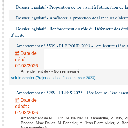
Rapports d'enquête
Dossier législatif - Proposition de loi visant à l'abrogation de la
Rapports législatifs
Rapports sur l'application des lois
Dossier législatif - Améliorer la protection des lanceurs d’alert
Baromètre de l’application des lois
Dossier législatif - Renforcement du rôle du Défenseur des dro
d’alerte
Dossiers législatifs
Amendement n° 3539 - PLF POUR 2023 - 1ère lecture (1ère as
Budget et sécurité sociale
Date de
Questions écrites et orales
dépôt :
Comptes rendus des débats
07/08/2026
Amendement de - -
Non renseigné
Voir le dossier (Projet de loi de finances pour 2023)
Amendement n° 3289 - PLFSS 2023 - 1ère lecture (1ère assemb
Date de
dépôt :
07/08/2026
Amendement de M. Juvin, M. Neuder, M. Kamardine, M. Viry, M
Brigand, Mme Dalloz, M. Forissier, M. Jean-Pierre Vigier, M. Bony