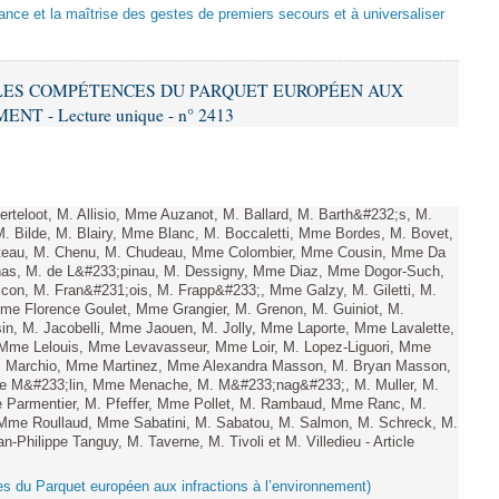
sance et la maîtrise des gestes de premiers secours et à universaliser
E LES COMPÉTENCES DU PARQUET EUROPÉEN AUX
 - Lecture unique - n° 2413
teloot, M. Allisio, Mme Auzanot, M. Ballard, M. Barth&#232;s, M.
M. Bilde, M. Blairy, Mme Blanc, M. Boccaletti, Mme Bordes, M. Bovet,
atteau, M. Chenu, M. Chudeau, Mme Colombier, Mme Cousin, Mme Da
nas, M. de L&#233;pinau, M. Dessigny, Mme Diaz, Mme Dogor-Such,
on, M. Fran&#231;ois, M. Frapp&#233;, Mme Galzy, M. Giletti, M.
 Mme Florence Goulet, Mme Grangier, M. Grenon, M. Guiniot, M.
n, M. Jacobelli, Mme Jaouen, M. Jolly, Mme Laporte, Mme Lavalette,
me Lelouis, Mme Levavasseur, Mme Loir, M. Lopez-Liguori, Mme
 M. Marchio, Mme Martinez, Mme Alexandra Masson, M. Bryan Masson,
e M&#233;lin, Mme Menache, M. M&#233;nag&#233;, M. Muller, M.
 Parmentier, M. Pfeffer, Mme Pollet, M. Rambaud, Mme Ranc, M.
Mme Roullaud, Mme Sabatini, M. Sabatou, M. Salmon, M. Schreck, M.
-Philippe Tanguy, M. Taverne, M. Tivoli et M. Villedieu - Article
es du Parquet européen aux infractions à l’environnement)