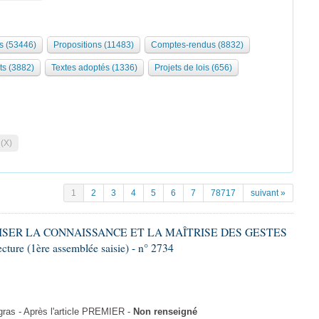
s (53446)
Propositions (11483)
Comptes-rendus (8832)
ts (3882)
Textes adoptés (1336)
Projets de lois (656)
 (X)
1
2
3
4
5
6
7
78717
suivant »
ALISER LA CONNAISSANCE ET LA MAÎTRISE DES GESTES
re (1ère assemblée saisie) - n° 2734
as - Après l'article PREMIER -
Non renseigné