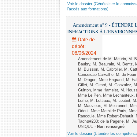
Voir le dossier (Généraliser la connais
l'accès aux formations)
Amendement n° 9 - ÉTENDR
INFRACTIONS À L’ENVIRONNEMENT
Date de
dépôt :
08/06/2024
Amendement de M. Meurin, M. Ber
Baubry, M. Beaurain, M. Bentz, 
M. Buisson, M. Cabrolier, M. C
Conceicao Carvalho, M. de Four
M. Dragon, Mme Engrand, M. Falc
Gillet, M. Girard, M. Gonzalez,
Guitton, Mme Hamelet, M. Houssi
Mme Le Pen, Mme Lechanteux, M
Lorho, M. Lottiaux, M. Loubet,
M. Mauvieux, M. Meizonnet, Mm
Odoul, Mme Mathilde Paris, Mme
Rancoule, Mme Robert-Dehault, 
Tach&#233; de la Pagerie, M. Jean
UNIQUE -
Non renseigné
Voir le dossier (Étendre les compétenc