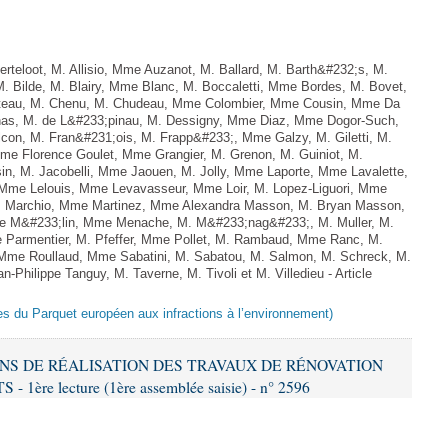
teloot, M. Allisio, Mme Auzanot, M. Ballard, M. Barth&#232;s, M.
M. Bilde, M. Blairy, Mme Blanc, M. Boccaletti, Mme Bordes, M. Bovet,
atteau, M. Chenu, M. Chudeau, Mme Colombier, Mme Cousin, Mme Da
nas, M. de L&#233;pinau, M. Dessigny, Mme Diaz, Mme Dogor-Such,
on, M. Fran&#231;ois, M. Frapp&#233;, Mme Galzy, M. Giletti, M.
 Mme Florence Goulet, Mme Grangier, M. Grenon, M. Guiniot, M.
n, M. Jacobelli, Mme Jaouen, M. Jolly, Mme Laporte, Mme Lavalette,
me Lelouis, Mme Levavasseur, Mme Loir, M. Lopez-Liguori, Mme
 M. Marchio, Mme Martinez, Mme Alexandra Masson, M. Bryan Masson,
e M&#233;lin, Mme Menache, M. M&#233;nag&#233;, M. Muller, M.
 Parmentier, M. Pfeffer, Mme Pollet, M. Rambaud, Mme Ranc, M.
Mme Roullaud, Mme Sabatini, M. Sabatou, M. Salmon, M. Schreck, M.
-Philippe Tanguy, M. Taverne, M. Tivoli et M. Villedieu - Article
es du Parquet européen aux infractions à l’environnement)
IONS DE RÉALISATION DES TRAVAUX DE RÉNOVATION
e lecture (1ère assemblée saisie) - n° 2596