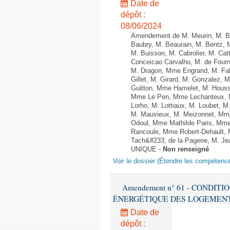
Date de
dépôt :
08/06/2024
Amendement de M. Meurin, M. Ber
Baubry, M. Beaurain, M. Bentz, 
M. Buisson, M. Cabrolier, M. C
Conceicao Carvalho, M. de Four
M. Dragon, Mme Engrand, M. Falc
Gillet, M. Girard, M. Gonzalez,
Guitton, Mme Hamelet, M. Houssi
Mme Le Pen, Mme Lechanteux, M
Lorho, M. Lottiaux, M. Loubet,
M. Mauvieux, M. Meizonnet, Mm
Odoul, Mme Mathilde Paris, Mme
Rancoule, Mme Robert-Dehault, 
Tach&#233; de la Pagerie, M. Jean
UNIQUE -
Non renseigné
Voir le dossier (Étendre les compétenc
Amendement n° 61 - CONDIT
ÉNERGÉTIQUE DES LOGEMENTS - 1èr
Date de
dépôt :