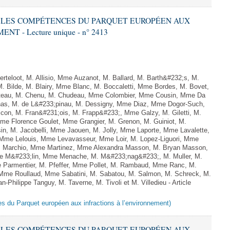
RE LES COMPÉTENCES DU PARQUET EUROPÉEN AUX
 - Lecture unique - n° 2413
teloot, M. Allisio, Mme Auzanot, M. Ballard, M. Barth&#232;s, M.
M. Bilde, M. Blairy, Mme Blanc, M. Boccaletti, Mme Bordes, M. Bovet,
atteau, M. Chenu, M. Chudeau, Mme Colombier, Mme Cousin, Mme Da
nas, M. de L&#233;pinau, M. Dessigny, Mme Diaz, Mme Dogor-Such,
on, M. Fran&#231;ois, M. Frapp&#233;, Mme Galzy, M. Giletti, M.
 Mme Florence Goulet, Mme Grangier, M. Grenon, M. Guiniot, M.
n, M. Jacobelli, Mme Jaouen, M. Jolly, Mme Laporte, Mme Lavalette,
me Lelouis, Mme Levavasseur, Mme Loir, M. Lopez-Liguori, Mme
 M. Marchio, Mme Martinez, Mme Alexandra Masson, M. Bryan Masson,
e M&#233;lin, Mme Menache, M. M&#233;nag&#233;, M. Muller, M.
 Parmentier, M. Pfeffer, Mme Pollet, M. Rambaud, Mme Ranc, M.
Mme Roullaud, Mme Sabatini, M. Sabatou, M. Salmon, M. Schreck, M.
-Philippe Tanguy, M. Taverne, M. Tivoli et M. Villedieu - Article
es du Parquet européen aux infractions à l’environnement)
RE LES COMPÉTENCES DU PARQUET EUROPÉEN AUX