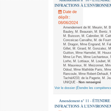
INFRACTIONS À L’ENVIRONNEMENT
Date de
dépôt :
08/06/2024
Amendement de M. Meurin, M. Ber
Baubry, M. Beaurain, M. Bentz, 
M. Buisson, M. Cabrolier, M. C
Conceicao Carvalho, M. de Four
M. Dragon, Mme Engrand, M. Falc
Gillet, M. Girard, M. Gonzalez,
Guitton, Mme Hamelet, M. Houssi
Mme Le Pen, Mme Lechanteux, M
Lorho, M. Lottiaux, M. Loubet,
M. Mauvieux, M. Meizonnet, Mm
Odoul, Mme Mathilde Paris, Mme
Rancoule, Mme Robert-Dehault, 
Tach&#233; de la Pagerie, M. Jean
UNIQUE -
Non renseigné
Voir le dossier (Étendre les compétenc
Amendement n° 11 - ÉTEND
INFRACTIONS À L’ENVIRONNEMENT