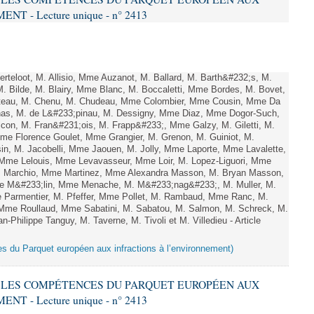
 - Lecture unique - n° 2413
teloot, M. Allisio, Mme Auzanot, M. Ballard, M. Barth&#232;s, M.
M. Bilde, M. Blairy, Mme Blanc, M. Boccaletti, Mme Bordes, M. Bovet,
atteau, M. Chenu, M. Chudeau, Mme Colombier, Mme Cousin, Mme Da
nas, M. de L&#233;pinau, M. Dessigny, Mme Diaz, Mme Dogor-Such,
on, M. Fran&#231;ois, M. Frapp&#233;, Mme Galzy, M. Giletti, M.
 Mme Florence Goulet, Mme Grangier, M. Grenon, M. Guiniot, M.
n, M. Jacobelli, Mme Jaouen, M. Jolly, Mme Laporte, Mme Lavalette,
me Lelouis, Mme Levavasseur, Mme Loir, M. Lopez-Liguori, Mme
 M. Marchio, Mme Martinez, Mme Alexandra Masson, M. Bryan Masson,
e M&#233;lin, Mme Menache, M. M&#233;nag&#233;, M. Muller, M.
 Parmentier, M. Pfeffer, Mme Pollet, M. Rambaud, Mme Ranc, M.
Mme Roullaud, Mme Sabatini, M. Sabatou, M. Salmon, M. Schreck, M.
-Philippe Tanguy, M. Taverne, M. Tivoli et M. Villedieu - Article
es du Parquet européen aux infractions à l’environnement)
RE LES COMPÉTENCES DU PARQUET EUROPÉEN AUX
 - Lecture unique - n° 2413