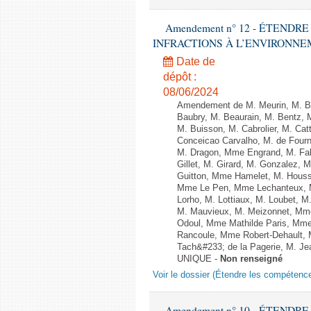
Amendement n° 12 - ÉTEND
INFRACTIONS À L’ENVIRONNEMENT
Date de
dépôt :
08/06/2024
Amendement de M. Meurin, M. Ber
Baubry, M. Beaurain, M. Bentz, 
M. Buisson, M. Cabrolier, M. C
Conceicao Carvalho, M. de Four
M. Dragon, Mme Engrand, M. Falc
Gillet, M. Girard, M. Gonzalez,
Guitton, Mme Hamelet, M. Houssi
Mme Le Pen, Mme Lechanteux, M
Lorho, M. Lottiaux, M. Loubet,
M. Mauvieux, M. Meizonnet, Mm
Odoul, Mme Mathilde Paris, Mme
Rancoule, Mme Robert-Dehault, 
Tach&#233; de la Pagerie, M. Jean
UNIQUE -
Non renseigné
Voir le dossier (Étendre les compétenc
Amendement n° 10 - ÉTEND