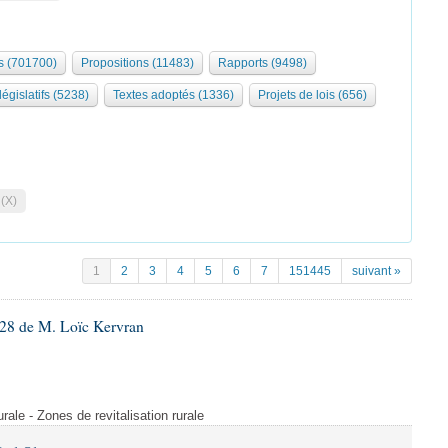
 (701700)
Propositions (11483)
Rapports (9498)
législatifs (5238)
Textes adoptés (1336)
Projets de lois (656)
 (X)
1
2
3
4
5
6
7
151445
suivant »
28 de M. Loïc Kervran
rurale - Zones de revitalisation rurale