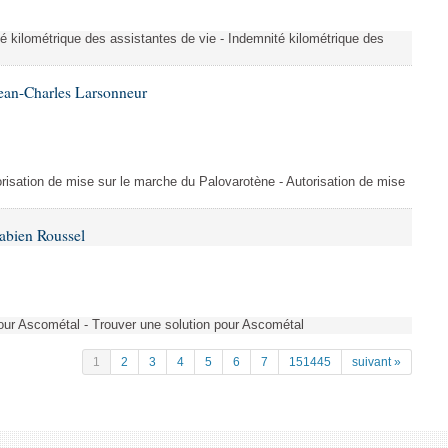
é kilométrique des assistantes de vie - Indemnité kilométrique des
ean-Charles Larsonneur
isation de mise sur le marche du Palovarotène - Autorisation de mise
abien Roussel
pour Ascométal - Trouver une solution pour Ascométal
1
2
3
4
5
6
7
151445
suivant »