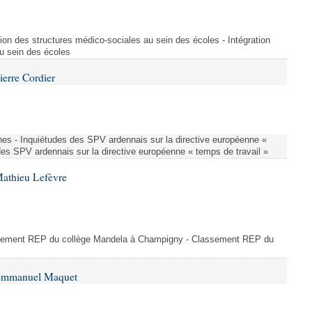
ion des structures médico-sociales au sein des écoles - Intégration
u sein des écoles
ierre Cordier
nes - Inquiétudes des SPV ardennais sur la directive européenne «
des SPV ardennais sur la directive européenne « temps de travail »
Mathieu Lefèvre
ssement REP du collège Mandela à Champigny - Classement REP du
 Emmanuel Maquet