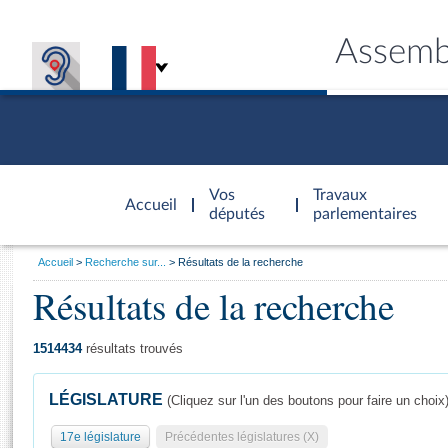
Assemb
Accèder à
la page
Vos
Travaux
Accueil
d'accueil
députés
parlementaires
Vous
Accueil
Recherche sur...
Résultats de la recherche
êtes
Résultats de la recherche
Général
ici
CONNEX
TRAVA
CONNA
DÉC
:
1514434
résultats trouvés
LÉGISLATURE
(Cliquez sur l'un des boutons pour faire un choix
17e législature
Précédentes législatures (X)