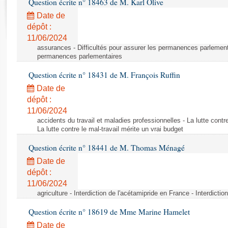
Question écrite n° 18463 de M. Karl Olive
Rapports d'enquête
Rapports législatifs
Date de
dépôt :
Rapports sur l'application des lois
11/06/2024
Baromètre de l’application des lois
assurances - Difficultés pour assurer les permanences parlementa
permanences parlementaires
Dossiers législatifs
Question écrite n° 18431 de M. François Ruffin
Budget et sécurité sociale
Date de
Questions écrites et orales
dépôt :
Comptes rendus des débats
11/06/2024
accidents du travail et maladies professionnelles - La lutte contre
La lutte contre le mal-travail mérite un vrai budget
Question écrite n° 18441 de M. Thomas Ménagé
Date de
dépôt :
11/06/2024
agriculture - Interdiction de l'acétamipride en France - Interdicti
Question écrite n° 18619 de Mme Marine Hamelet
Date de