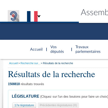
Assemb
Accèder à
la page
Vos
Travaux
Accueil
d'accueil
députés
parlementaires
Vous
Accueil
Recherche sur...
Résultats de la recherche
êtes
Résultats de la recherche
Général
ici
CONNEX
TRAVA
CONNA
DÉC
:
1508818
résultats trouvés
LÉGISLATURE
(Cliquez sur l'un des boutons pour faire un choix
17e législature
Précédentes législatures (X)