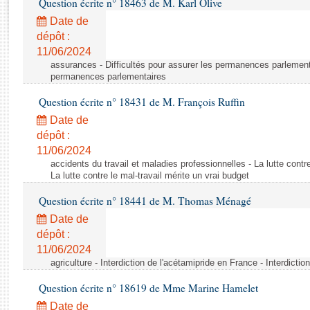
Question écrite n° 18463 de M. Karl Olive
Rapports d'enquête
Rapports législatifs
Date de
dépôt :
Rapports sur l'application des lois
11/06/2024
Baromètre de l’application des lois
assurances - Difficultés pour assurer les permanences parlementa
permanences parlementaires
Dossiers législatifs
Question écrite n° 18431 de M. François Ruffin
Budget et sécurité sociale
Date de
Questions écrites et orales
dépôt :
Comptes rendus des débats
11/06/2024
accidents du travail et maladies professionnelles - La lutte contre
La lutte contre le mal-travail mérite un vrai budget
Question écrite n° 18441 de M. Thomas Ménagé
Date de
dépôt :
11/06/2024
agriculture - Interdiction de l'acétamipride en France - Interdicti
Question écrite n° 18619 de Mme Marine Hamelet
Date de