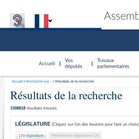
Assemb
Accèder à
la page
Vos
Travaux
Accueil
d'accueil
députés
parlementaires
Vous
Accueil
Recherche sur...
Résultats de la recherche
êtes
Résultats de la recherche
Général
ici
CONNEX
TRAVA
CONNA
DÉC
:
1508818
résultats trouvés
LÉGISLATURE
(Cliquez sur l'un des boutons pour faire un choix
17e législature
Précédentes législatures (X)