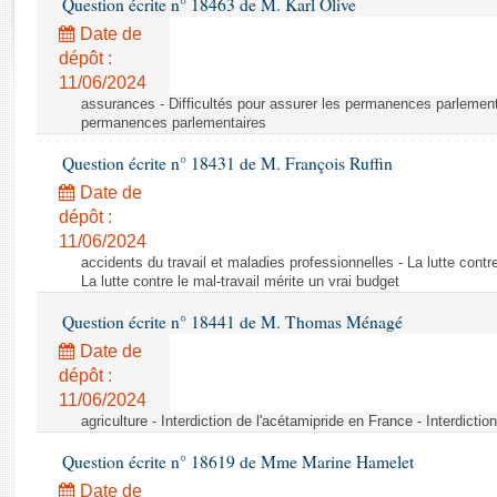
Question écrite n° 18463 de M. Karl Olive
Rapports d'enquête
Rapports législatifs
Date de
dépôt :
Rapports sur l'application des lois
11/06/2024
Baromètre de l’application des lois
assurances - Difficultés pour assurer les permanences parlementa
permanences parlementaires
Dossiers législatifs
Question écrite n° 18431 de M. François Ruffin
Budget et sécurité sociale
Date de
Questions écrites et orales
dépôt :
Comptes rendus des débats
11/06/2024
accidents du travail et maladies professionnelles - La lutte contre
La lutte contre le mal-travail mérite un vrai budget
Question écrite n° 18441 de M. Thomas Ménagé
Date de
dépôt :
11/06/2024
agriculture - Interdiction de l'acétamipride en France - Interdicti
Question écrite n° 18619 de Mme Marine Hamelet
Date de