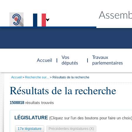
Assemb
Accèder à
la page
Vos
Travaux
Accueil
d'accueil
députés
parlementaires
Vous
Accueil
Recherche sur...
Résultats de la recherche
êtes
Résultats de la recherche
Général
ici
CONNEX
TRAVA
CONNA
DÉC
:
1508818
résultats trouvés
LÉGISLATURE
(Cliquez sur l'un des boutons pour faire un choix
17e législature
Précédentes législatures (X)