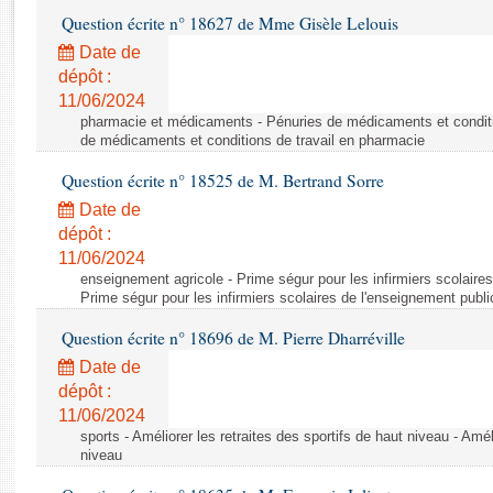
Rapports d'enquête
Question écrite n° 18627 de Mme Gisèle Lelouis
Rapports législatifs
Date de
Rapports sur l'application des lois
dépôt :
Baromètre de l’application des lois
11/06/2024
pharmacie et médicaments - Pénuries de médicaments et conditi
de médicaments et conditions de travail en pharmacie
Dossiers législatifs
Question écrite n° 18525 de M. Bertrand Sorre
Budget et sécurité sociale
Questions écrites et orales
Date de
dépôt :
Comptes rendus des débats
11/06/2024
enseignement agricole - Prime ségur pour les infirmiers scolaires
Prime ségur pour les infirmiers scolaires de l'enseignement publi
Question écrite n° 18696 de M. Pierre Dharréville
Date de
dépôt :
11/06/2024
sports - Améliorer les retraites des sportifs de haut niveau - Amél
niveau