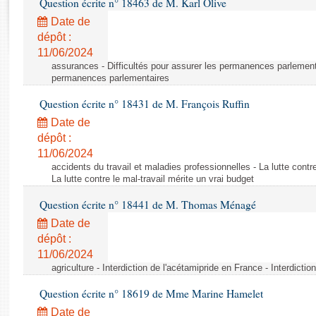
Question écrite n° 18463 de M. Karl Olive
Rapports d'enquête
Rapports législatifs
Date de
dépôt :
Rapports sur l'application des lois
11/06/2024
Baromètre de l’application des lois
assurances - Difficultés pour assurer les permanences parlementa
permanences parlementaires
Dossiers législatifs
Question écrite n° 18431 de M. François Ruffin
Budget et sécurité sociale
Date de
Questions écrites et orales
dépôt :
Comptes rendus des débats
11/06/2024
accidents du travail et maladies professionnelles - La lutte contre
La lutte contre le mal-travail mérite un vrai budget
Question écrite n° 18441 de M. Thomas Ménagé
Date de
dépôt :
11/06/2024
agriculture - Interdiction de l'acétamipride en France - Interdicti
Question écrite n° 18619 de Mme Marine Hamelet
Date de