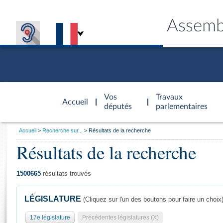
Assemb
Accèder à
la page
Vos
Travaux
Accueil
d'accueil
députés
parlementaires
Vous
Accueil
Recherche sur...
Résultats de la recherche
êtes
Résultats de la recherche
Général
ici
CONNEX
TRAVA
CONNA
DÉC
:
1500665
résultats trouvés
LÉGISLATURE
(Cliquez sur l'un des boutons pour faire un choix
17e législature
Précédentes législatures (X)