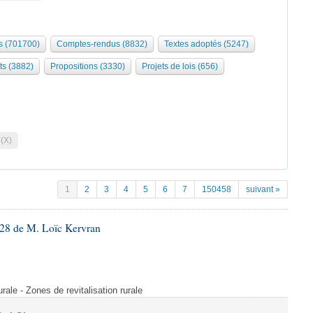
 (701700)
Comptes-rendus (8832)
Textes adoptés (5247)
ts (3882)
Propositions (3330)
Projets de lois (656)
 (X)
1
2
3
4
5
6
7
150458
suivant »
28 de M. Loïc Kervran
rurale - Zones de revitalisation rurale