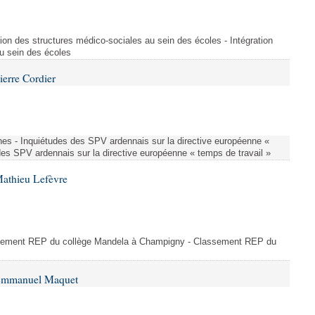
ion des structures médico-sociales au sein des écoles - Intégration
u sein des écoles
ierre Cordier
nes - Inquiétudes des SPV ardennais sur la directive européenne «
des SPV ardennais sur la directive européenne « temps de travail »
Mathieu Lefèvre
ssement REP du collège Mandela à Champigny - Classement REP du
 Emmanuel Maquet