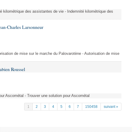
é kilométrique des assistantes de vie - Indemnité kilométrique des
ean-Charles Larsonneur
isation de mise sur le marche du Palovarotène - Autorisation de mise
abien Roussel
pour Ascométal - Trouver une solution pour Ascométal
1
2
3
4
5
6
7
150458
suivant »