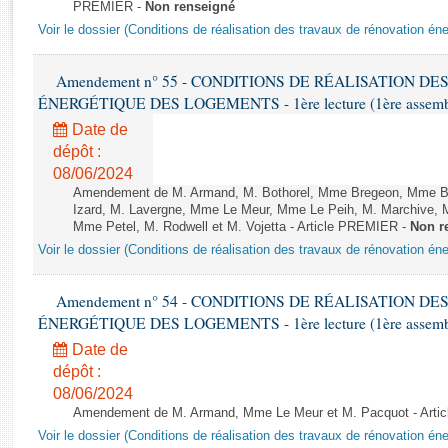
Rapports d'enquête
PREMIER -
Non renseigné
Rapports législatifs
Voir le dossier (Conditions de réalisation des travaux de rénovation é
Rapports sur l'application des lois
Amendement n° 55 - CONDITIONS DE RÉALISATION D
Baromètre de l’application des lois
ÉNERGÉTIQUE DES LOGEMENTS - 1ère lecture (1ère assemblée
Date de
Dossiers législatifs
dépôt :
Budget et sécurité sociale
08/06/2024
Questions écrites et orales
Amendement de M. Armand, M. Bothorel, Mme Bregeon, Mme Buff
Izard, M. Lavergne, Mme Le Meur, Mme Le Peih, M. Marchive,
Comptes rendus des débats
Mme Petel, M. Rodwell et M. Vojetta - Article PREMIER -
Non r
Voir le dossier (Conditions de réalisation des travaux de rénovation é
Amendement n° 54 - CONDITIONS DE RÉALISATION D
ÉNERGÉTIQUE DES LOGEMENTS - 1ère lecture (1ère assemblée
Date de
dépôt :
08/06/2024
Amendement de M. Armand, Mme Le Meur et M. Pacquot - Arti
Voir le dossier (Conditions de réalisation des travaux de rénovation é