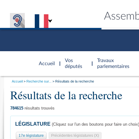
Assemb
Accèder à
la page
Vos
Travaux
Accueil
d'accueil
députés
parlementaires
Vous
Accueil
Recherche sur...
Résultats de la recherche
êtes
Résultats de la recherche
Général
ici
CONNEX
TRAVA
CONNA
DÉC
:
784615
résultats trouvés
LÉGISLATURE
(Cliquez sur l'un des boutons pour faire un choix
17e législature
Précédentes législatures (X)