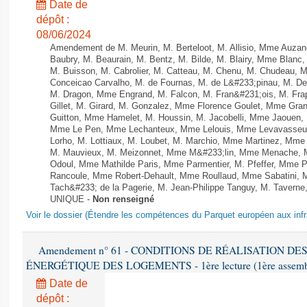
Date de
dépôt :
08/06/2024
Amendement de M. Meurin, M. Berteloot, M. Allisio, Mme Auzano
Baubry, M. Beaurain, M. Bentz, M. Bilde, M. Blairy, Mme Blanc
M. Buisson, M. Cabrolier, M. Catteau, M. Chenu, M. Chudeau
Conceicao Carvalho, M. de Fournas, M. de L&#233;pinau, M. 
M. Dragon, Mme Engrand, M. Falcon, M. Fran&#231;ois, M. Frap
Gillet, M. Girard, M. Gonzalez, Mme Florence Goulet, Mme Grang
Guitton, Mme Hamelet, M. Houssin, M. Jacobelli, Mme Jaouen, 
Mme Le Pen, Mme Lechanteux, Mme Lelouis, Mme Levavasseur,
Lorho, M. Lottiaux, M. Loubet, M. Marchio, Mme Martinez, Mm
M. Mauvieux, M. Meizonnet, Mme M&#233;lin, Mme Menache, M
Odoul, Mme Mathilde Paris, Mme Parmentier, M. Pfeffer, Mme 
Rancoule, Mme Robert-Dehault, Mme Roullaud, Mme Sabatini, 
Tach&#233; de la Pagerie, M. Jean-Philippe Tanguy, M. Taverne, M.
UNIQUE -
Non renseigné
Voir le dossier (Étendre les compétences du Parquet européen aux infr
Amendement n° 61 - CONDITIONS DE RÉALISATION D
ÉNERGÉTIQUE DES LOGEMENTS - 1ère lecture (1ère assemblée
Date de
dépôt :