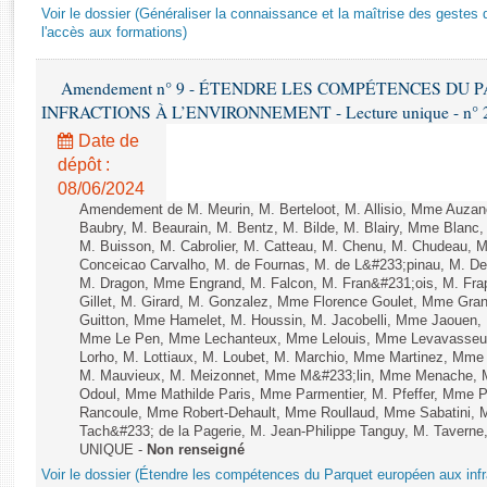
Rapports d'enquête
Voir le dossier (Généraliser la connaissance et la maîtrise des gestes 
Rapports législatifs
l'accès aux formations)
Rapports sur l'application des lois
Amendement n° 9 - ÉTENDRE LES COMPÉTENCES DU
Baromètre de l’application des lois
INFRACTIONS À L’ENVIRONNEMENT - Lecture unique - n° 
Date de
Dossiers législatifs
dépôt :
Budget et sécurité sociale
08/06/2024
Questions écrites et orales
Amendement de M. Meurin, M. Berteloot, M. Allisio, Mme Auzano
Baubry, M. Beaurain, M. Bentz, M. Bilde, M. Blairy, Mme Blanc
Comptes rendus des débats
M. Buisson, M. Cabrolier, M. Catteau, M. Chenu, M. Chudeau
Conceicao Carvalho, M. de Fournas, M. de L&#233;pinau, M. 
M. Dragon, Mme Engrand, M. Falcon, M. Fran&#231;ois, M. Frap
Gillet, M. Girard, M. Gonzalez, Mme Florence Goulet, Mme Grang
Guitton, Mme Hamelet, M. Houssin, M. Jacobelli, Mme Jaouen, 
Mme Le Pen, Mme Lechanteux, Mme Lelouis, Mme Levavasseur,
Lorho, M. Lottiaux, M. Loubet, M. Marchio, Mme Martinez, Mm
M. Mauvieux, M. Meizonnet, Mme M&#233;lin, Mme Menache, M
Odoul, Mme Mathilde Paris, Mme Parmentier, M. Pfeffer, Mme 
Rancoule, Mme Robert-Dehault, Mme Roullaud, Mme Sabatini, 
Tach&#233; de la Pagerie, M. Jean-Philippe Tanguy, M. Taverne, M.
UNIQUE -
Non renseigné
Voir le dossier (Étendre les compétences du Parquet européen aux infr