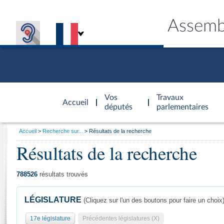
Assemb
Accèder à
la page
Vos
Travaux
Accueil
d'accueil
députés
parlementaires
Vous
Accueil
Recherche sur...
Résultats de la recherche
êtes
Résultats de la recherche
Général
ici
CONNEX
TRAVA
CONNA
DÉC
:
788526
résultats trouvés
LÉGISLATURE
(Cliquez sur l'un des boutons pour faire un choix
17e législature
Précédentes législatures (X)