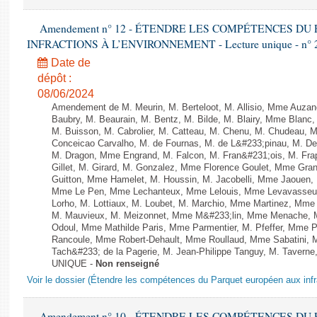
Amendement n° 12 - ÉTENDRE LES COMPÉTENCES D
INFRACTIONS À L’ENVIRONNEMENT - Lecture unique - n° 
Date de
dépôt :
08/06/2024
Amendement de M. Meurin, M. Berteloot, M. Allisio, Mme Auzano
Baubry, M. Beaurain, M. Bentz, M. Bilde, M. Blairy, Mme Blanc
M. Buisson, M. Cabrolier, M. Catteau, M. Chenu, M. Chudeau
Conceicao Carvalho, M. de Fournas, M. de L&#233;pinau, M. 
M. Dragon, Mme Engrand, M. Falcon, M. Fran&#231;ois, M. Frap
Gillet, M. Girard, M. Gonzalez, Mme Florence Goulet, Mme Grang
Guitton, Mme Hamelet, M. Houssin, M. Jacobelli, Mme Jaouen, 
Mme Le Pen, Mme Lechanteux, Mme Lelouis, Mme Levavasseur,
Lorho, M. Lottiaux, M. Loubet, M. Marchio, Mme Martinez, Mm
M. Mauvieux, M. Meizonnet, Mme M&#233;lin, Mme Menache, M
Odoul, Mme Mathilde Paris, Mme Parmentier, M. Pfeffer, Mme 
Rancoule, Mme Robert-Dehault, Mme Roullaud, Mme Sabatini, 
Tach&#233; de la Pagerie, M. Jean-Philippe Tanguy, M. Taverne, M.
UNIQUE -
Non renseigné
Voir le dossier (Étendre les compétences du Parquet européen aux infr
Amendement n° 10 - ÉTENDRE LES COMPÉTENCES D