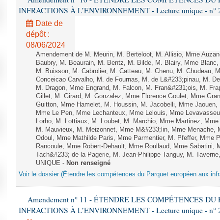
INFRACTIONS À L’ENVIRONNEMENT - Lecture unique - n° 
Date de
dépôt :
08/06/2024
Amendement de M. Meurin, M. Berteloot, M. Allisio, Mme Auzano
Baubry, M. Beaurain, M. Bentz, M. Bilde, M. Blairy, Mme Blanc
M. Buisson, M. Cabrolier, M. Catteau, M. Chenu, M. Chudeau
Conceicao Carvalho, M. de Fournas, M. de L&#233;pinau, M. 
M. Dragon, Mme Engrand, M. Falcon, M. Fran&#231;ois, M. Frap
Gillet, M. Girard, M. Gonzalez, Mme Florence Goulet, Mme Grang
Guitton, Mme Hamelet, M. Houssin, M. Jacobelli, Mme Jaouen, 
Mme Le Pen, Mme Lechanteux, Mme Lelouis, Mme Levavasseur,
Lorho, M. Lottiaux, M. Loubet, M. Marchio, Mme Martinez, Mm
M. Mauvieux, M. Meizonnet, Mme M&#233;lin, Mme Menache, M
Odoul, Mme Mathilde Paris, Mme Parmentier, M. Pfeffer, Mme 
Rancoule, Mme Robert-Dehault, Mme Roullaud, Mme Sabatini, 
Tach&#233; de la Pagerie, M. Jean-Philippe Tanguy, M. Taverne, M.
UNIQUE -
Non renseigné
Voir le dossier (Étendre les compétences du Parquet européen aux infr
Amendement n° 11 - ÉTENDRE LES COMPÉTENCES D
INFRACTIONS À L’ENVIRONNEMENT - Lecture unique - n° 