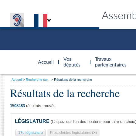
Assemb
Accèder à
la page
Vos
Travaux
Accueil
d'accueil
députés
parlementaires
Vous
Accueil
Recherche sur...
Résultats de la recherche
êtes
Résultats de la recherche
Général
ici
CONNEX
TRAVA
CONNA
DÉC
:
1508483
résultats trouvés
LÉGISLATURE
(Cliquez sur l'un des boutons pour faire un choix
17e législature
Précédentes législatures (X)