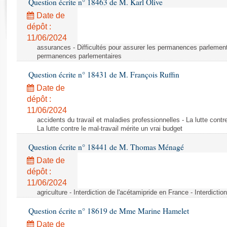
Question écrite n° 18463 de M. Karl Olive
Rapports d'enquête
Rapports législatifs
Date de
dépôt :
Rapports sur l'application des lois
11/06/2024
Baromètre de l’application des lois
assurances - Difficultés pour assurer les permanences parlementa
permanences parlementaires
Dossiers législatifs
Question écrite n° 18431 de M. François Ruffin
Budget et sécurité sociale
Date de
Questions écrites et orales
dépôt :
Comptes rendus des débats
11/06/2024
accidents du travail et maladies professionnelles - La lutte contre
La lutte contre le mal-travail mérite un vrai budget
Question écrite n° 18441 de M. Thomas Ménagé
Date de
dépôt :
11/06/2024
agriculture - Interdiction de l'acétamipride en France - Interdicti
Question écrite n° 18619 de Mme Marine Hamelet
Date de