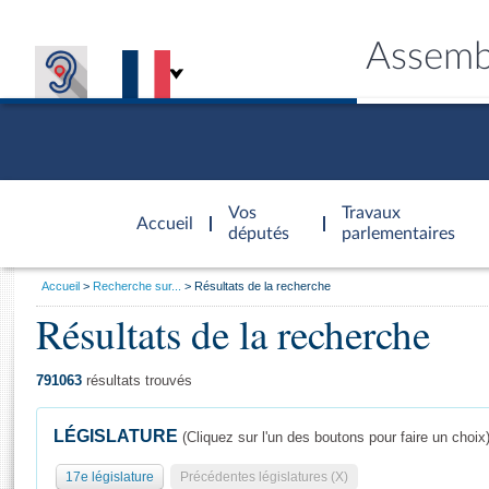
Assemb
Accèder à
la page
Vos
Travaux
Accueil
d'accueil
députés
parlementaires
Vous
Accueil
Recherche sur...
Résultats de la recherche
êtes
Résultats de la recherche
Général
ici
CONNEX
TRAVA
CONNA
DÉC
:
791063
résultats trouvés
LÉGISLATURE
(Cliquez sur l'un des boutons pour faire un choix
17e législature
Précédentes législatures (X)