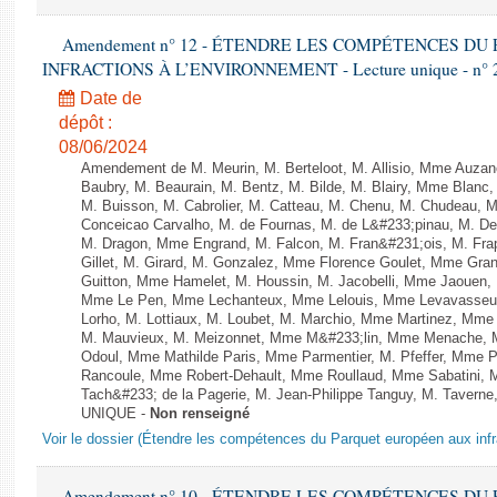
Amendement n° 12 - ÉTENDRE LES COMPÉTENCES D
INFRACTIONS À L’ENVIRONNEMENT - Lecture unique - n° 
Date de
dépôt :
08/06/2024
Amendement de M. Meurin, M. Berteloot, M. Allisio, Mme Auzano
Baubry, M. Beaurain, M. Bentz, M. Bilde, M. Blairy, Mme Blanc
M. Buisson, M. Cabrolier, M. Catteau, M. Chenu, M. Chudeau
Conceicao Carvalho, M. de Fournas, M. de L&#233;pinau, M. 
M. Dragon, Mme Engrand, M. Falcon, M. Fran&#231;ois, M. Frap
Gillet, M. Girard, M. Gonzalez, Mme Florence Goulet, Mme Grang
Guitton, Mme Hamelet, M. Houssin, M. Jacobelli, Mme Jaouen, 
Mme Le Pen, Mme Lechanteux, Mme Lelouis, Mme Levavasseur,
Lorho, M. Lottiaux, M. Loubet, M. Marchio, Mme Martinez, Mm
M. Mauvieux, M. Meizonnet, Mme M&#233;lin, Mme Menache, M
Odoul, Mme Mathilde Paris, Mme Parmentier, M. Pfeffer, Mme 
Rancoule, Mme Robert-Dehault, Mme Roullaud, Mme Sabatini, 
Tach&#233; de la Pagerie, M. Jean-Philippe Tanguy, M. Taverne, M.
UNIQUE -
Non renseigné
Voir le dossier (Étendre les compétences du Parquet européen aux infr
Amendement n° 10 - ÉTENDRE LES COMPÉTENCES D