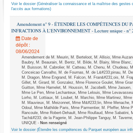
Rapports d'enquête
Voir le dossier (Généraliser la connaissance et la maîtrise des gestes 
Rapports législatifs
l'accès aux formations)
Rapports sur l'application des lois
Amendement n° 9 - ÉTENDRE LES COMPÉTENCES DU
Baromètre de l’application des lois
INFRACTIONS À L’ENVIRONNEMENT - Lecture unique - n° 
Date de
Dossiers législatifs
dépôt :
Budget et sécurité sociale
08/06/2024
Questions écrites et orales
Amendement de M. Meurin, M. Berteloot, M. Allisio, Mme Auzano
Baubry, M. Beaurain, M. Bentz, M. Bilde, M. Blairy, Mme Blanc
Comptes rendus des débats
M. Buisson, M. Cabrolier, M. Catteau, M. Chenu, M. Chudeau
Conceicao Carvalho, M. de Fournas, M. de L&#233;pinau, M. 
M. Dragon, Mme Engrand, M. Falcon, M. Fran&#231;ois, M. Frap
Gillet, M. Girard, M. Gonzalez, Mme Florence Goulet, Mme Grang
Guitton, Mme Hamelet, M. Houssin, M. Jacobelli, Mme Jaouen, 
Mme Le Pen, Mme Lechanteux, Mme Lelouis, Mme Levavasseur,
Lorho, M. Lottiaux, M. Loubet, M. Marchio, Mme Martinez, Mm
M. Mauvieux, M. Meizonnet, Mme M&#233;lin, Mme Menache, M
Odoul, Mme Mathilde Paris, Mme Parmentier, M. Pfeffer, Mme 
Rancoule, Mme Robert-Dehault, Mme Roullaud, Mme Sabatini, 
Tach&#233; de la Pagerie, M. Jean-Philippe Tanguy, M. Taverne, M.
UNIQUE -
Non renseigné
Voir le dossier (Étendre les compétences du Parquet européen aux infr