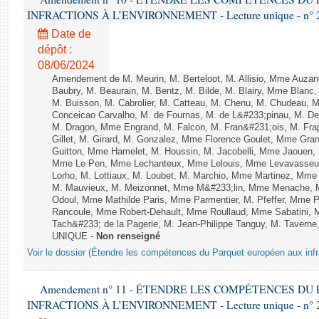
INFRACTIONS À L’ENVIRONNEMENT - Lecture unique - n° 
Date de
dépôt :
08/06/2024
Amendement de M. Meurin, M. Berteloot, M. Allisio, Mme Auzano
Baubry, M. Beaurain, M. Bentz, M. Bilde, M. Blairy, Mme Blanc
M. Buisson, M. Cabrolier, M. Catteau, M. Chenu, M. Chudeau
Conceicao Carvalho, M. de Fournas, M. de L&#233;pinau, M. 
M. Dragon, Mme Engrand, M. Falcon, M. Fran&#231;ois, M. Frap
Gillet, M. Girard, M. Gonzalez, Mme Florence Goulet, Mme Grang
Guitton, Mme Hamelet, M. Houssin, M. Jacobelli, Mme Jaouen, 
Mme Le Pen, Mme Lechanteux, Mme Lelouis, Mme Levavasseur,
Lorho, M. Lottiaux, M. Loubet, M. Marchio, Mme Martinez, Mm
M. Mauvieux, M. Meizonnet, Mme M&#233;lin, Mme Menache, M
Odoul, Mme Mathilde Paris, Mme Parmentier, M. Pfeffer, Mme 
Rancoule, Mme Robert-Dehault, Mme Roullaud, Mme Sabatini, 
Tach&#233; de la Pagerie, M. Jean-Philippe Tanguy, M. Taverne, M.
UNIQUE -
Non renseigné
Voir le dossier (Étendre les compétences du Parquet européen aux infr
Amendement n° 11 - ÉTENDRE LES COMPÉTENCES D
INFRACTIONS À L’ENVIRONNEMENT - Lecture unique - n° 