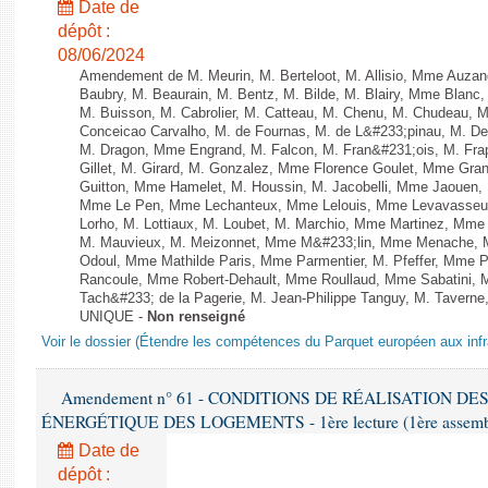
Date de
dépôt :
08/06/2024
Amendement de M. Meurin, M. Berteloot, M. Allisio, Mme Auzano
Baubry, M. Beaurain, M. Bentz, M. Bilde, M. Blairy, Mme Blanc
M. Buisson, M. Cabrolier, M. Catteau, M. Chenu, M. Chudeau
Conceicao Carvalho, M. de Fournas, M. de L&#233;pinau, M. 
M. Dragon, Mme Engrand, M. Falcon, M. Fran&#231;ois, M. Frap
Gillet, M. Girard, M. Gonzalez, Mme Florence Goulet, Mme Grang
Guitton, Mme Hamelet, M. Houssin, M. Jacobelli, Mme Jaouen, 
Mme Le Pen, Mme Lechanteux, Mme Lelouis, Mme Levavasseur,
Lorho, M. Lottiaux, M. Loubet, M. Marchio, Mme Martinez, Mm
M. Mauvieux, M. Meizonnet, Mme M&#233;lin, Mme Menache, M
Odoul, Mme Mathilde Paris, Mme Parmentier, M. Pfeffer, Mme 
Rancoule, Mme Robert-Dehault, Mme Roullaud, Mme Sabatini, 
Tach&#233; de la Pagerie, M. Jean-Philippe Tanguy, M. Taverne, M.
UNIQUE -
Non renseigné
Voir le dossier (Étendre les compétences du Parquet européen aux infr
Amendement n° 61 - CONDITIONS DE RÉALISATION D
ÉNERGÉTIQUE DES LOGEMENTS - 1ère lecture (1ère assemblée
Date de
dépôt :