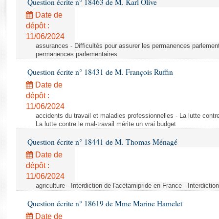
Question écrite n° 18463 de M. Karl Olive
Rapports d'enquête
Rapports législatifs
Date de
dépôt :
Rapports sur l'application des lois
11/06/2024
Baromètre de l’application des lois
assurances - Difficultés pour assurer les permanences parlementa
permanences parlementaires
Dossiers législatifs
Question écrite n° 18431 de M. François Ruffin
Budget et sécurité sociale
Date de
Questions écrites et orales
dépôt :
Comptes rendus des débats
11/06/2024
accidents du travail et maladies professionnelles - La lutte contre
La lutte contre le mal-travail mérite un vrai budget
Question écrite n° 18441 de M. Thomas Ménagé
Date de
dépôt :
11/06/2024
agriculture - Interdiction de l'acétamipride en France - Interdicti
Question écrite n° 18619 de Mme Marine Hamelet
Date de