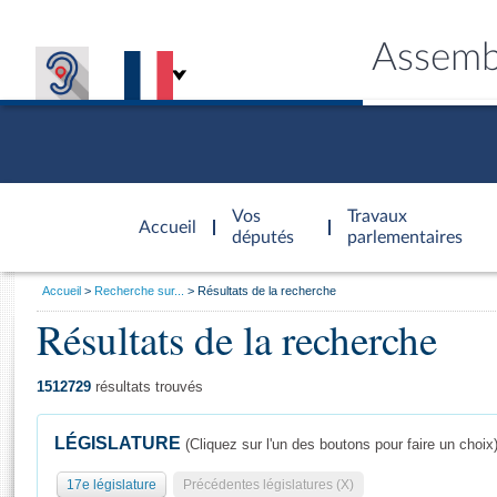
Assemb
Accèder à
la page
Vos
Travaux
Accueil
d'accueil
députés
parlementaires
Vous
Accueil
Recherche sur...
Résultats de la recherche
êtes
Résultats de la recherche
Général
ici
CONNEX
TRAVA
CONNA
DÉC
:
1512729
résultats trouvés
LÉGISLATURE
(Cliquez sur l'un des boutons pour faire un choix
17e législature
Précédentes législatures (X)