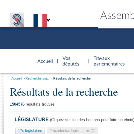
Assemb
Accèder à
la page
Vos
Travaux
Accueil
d'accueil
députés
parlementaires
Vous
Accueil
Recherche sur...
Résultats de la recherche
êtes
Résultats de la recherche
Général
ici
CONNEX
TRAVA
CONNA
DÉC
:
1504576
résultats trouvés
LÉGISLATURE
(Cliquez sur l'un des boutons pour faire un choix
17e législature
Précédentes législatures (X)