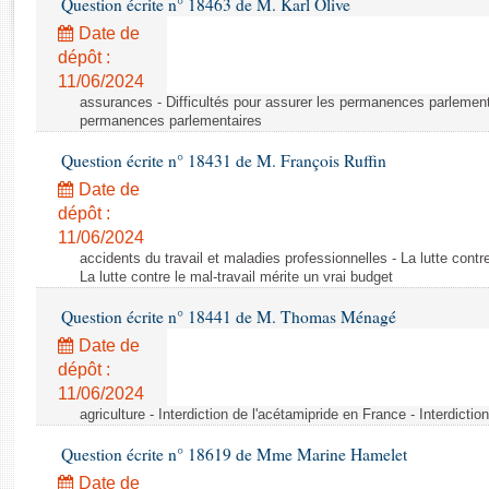
Question écrite n° 18463 de M. Karl Olive
Rapports d'enquête
Rapports législatifs
Date de
dépôt :
Rapports sur l'application des lois
11/06/2024
Baromètre de l’application des lois
assurances - Difficultés pour assurer les permanences parlementa
permanences parlementaires
Dossiers législatifs
Question écrite n° 18431 de M. François Ruffin
Budget et sécurité sociale
Date de
Questions écrites et orales
dépôt :
Comptes rendus des débats
11/06/2024
accidents du travail et maladies professionnelles - La lutte contre
La lutte contre le mal-travail mérite un vrai budget
Question écrite n° 18441 de M. Thomas Ménagé
Date de
dépôt :
11/06/2024
agriculture - Interdiction de l'acétamipride en France - Interdicti
Question écrite n° 18619 de Mme Marine Hamelet
Date de