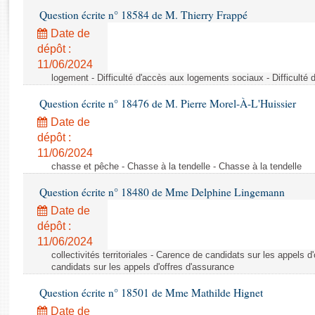
Rapports d'enquête
Question écrite n° 18584 de M. Thierry Frappé
Rapports législatifs
Date de
Rapports sur l'application des lois
dépôt :
Baromètre de l’application des lois
11/06/2024
logement - Difficulté d'accès aux logements sociaux - Difficult
Dossiers législatifs
Question écrite n° 18476 de M. Pierre Morel-À-L'Huissier
Budget et sécurité sociale
Date de
Questions écrites et orales
dépôt :
Comptes rendus des débats
11/06/2024
chasse et pêche - Chasse à la tendelle - Chasse à la tendelle
Question écrite n° 18480 de Mme Delphine Lingemann
Date de
dépôt :
11/06/2024
collectivités territoriales - Carence de candidats sur les appels 
candidats sur les appels d'offres d'assurance
Question écrite n° 18501 de Mme Mathilde Hignet
Date de