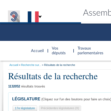
Assemb
Accèder à
la page
Vos
Travaux
Accueil
d'accueil
députés
parlementaires
Vous
Accueil
Recherche sur...
Résultats de la recherche
êtes
Résultats de la recherche
Général
ici
CONNEX
TRAVA
CONNA
DÉC
:
1132052
résultats trouvés
LÉGISLATURE
(Cliquez sur l'un des boutons pour faire un choix
17e législature
Précédentes législatures (X)