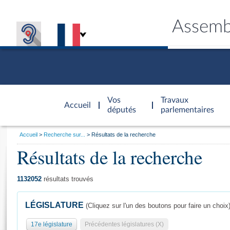
Assemb
Accèder à
la page
Vos
Travaux
Accueil
d'accueil
députés
parlementaires
Vous
Accueil
Recherche sur...
Résultats de la recherche
êtes
Résultats de la recherche
Général
ici
CONNEX
TRAVA
CONNA
DÉC
:
1132052
résultats trouvés
LÉGISLATURE
(Cliquez sur l'un des boutons pour faire un choix
17e législature
Précédentes législatures (X)