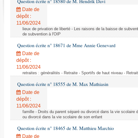
Question écrite n° 18580 de M. Hendrik Davi
Rapports d'enquête
Rapports législatifs
Date de
dépôt :
Rapports sur l'application des lois
11/06/2024
Baromètre de l’application des lois
lieux de privation de liberté - Les raisons de la baisse de subven
de subvention à l'OIP
Dossiers législatifs
Question écrite n° 18671 de Mme Annie Genevard
Budget et sécurité sociale
Date de
Questions écrites et orales
dépôt :
Comptes rendus des débats
11/06/2024
retraites : généralités - Retraite - Sportifs de haut niveau - Retra
Question écrite n° 18555 de M. Max Mathiasin
Date de
dépôt :
11/06/2024
famille - Droits du parent séparé ou divorcé dans la vie scolaire 
ou divorcé dans la vie scolaire de son enfant
Question écrite n° 18465 de M. Matthieu Marchio
Date de