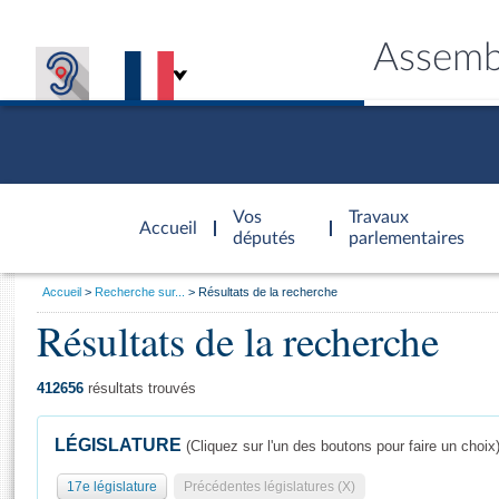
Assemb
Accèder à
la page
Vos
Travaux
Accueil
d'accueil
députés
parlementaires
Vous
Accueil
Recherche sur...
Résultats de la recherche
êtes
Résultats de la recherche
Général
ici
CONNEX
TRAVA
CONNA
DÉC
:
412656
résultats trouvés
LÉGISLATURE
(Cliquez sur l'un des boutons pour faire un choix
17e législature
Précédentes législatures (X)