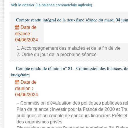
Rapports d'enquête
Voir le dossier (La balance commerciale agricole)
Rapports législatifs
Rapports sur l'application des lois
Compte rendu intégral de la deuxième séance du mardi 04 jui
Baromètre de l’application des lois
Date de
séance :
Dossiers législatifs
04/06/2024
Budget et sécurité sociale
1. Accompagnement des malades et de la fin de vie
Questions écrites et orales
2. Ordre du jour de la prochaine séance
Comptes rendus des débats
Compte rendu de réunion n° 81 - Commission des finances, de 
budgétaire
Date de
réunion :
04/06/2024
– Commission d'évaluation des politiques publiques re
Plan de relance ; Investir pour la France de 2030 et Tra
publiques et au compte de concours financiers Prêts et
des organismes privés