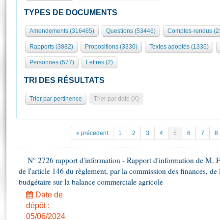
S'id
Présidence
Séance publique
Rôle et pouvoirs de l'Assemblée
Visiter l'Assemblée
TYPES DE DOCUMENTS
Fiches « Connaissance de l’Assemblée »
577 députés
Commissions et autres organes
Visite virtuelle du palais Bourbon
Amendements (316465)
Questions (53446)
Comptes-rendus (2
Organisation de l'Assemblée
Groupes politiques
Europe et International
Assister à une séance
Mot
Rapports (3882)
Propositions (3330)
Textes adoptés (1336)
Présidence
Conférence des Présidents
Bureau
Collège des Ques
Élections législatives
Contrôle et évaluation
Accès des chercheurs à l’Assemblée
Personnes (577)
Lettres (2)
Congrès
Les évènements
S'inscrire
TRI DES RÉSULTATS
Pétitions
Statistiques et chiffres clés
Trier par pertinence
Trier par date (X)
Transparence et déontologie
Vous n'ave
Patrimoine
E
Documents de référence
La Bibliothèque
( Constitution | Règlement de l'Assemblée ... )
Documents parlementaires
« précedent
1
2
3
4
5
6
7
8
Les archives
Projets de loi
Contacts et plan d'accès
Propositions de loi
N° 2726 rapport d'information - Rapport d'information de M. F
Histoire
Photos libres de droit
de l'article 146 du règlement, par la commission des finances, de
Amendements
Juniors
budgétaire sur la balance commerciale agricole
Textes adoptés
Anciennes législatures
Date de
dépôt :
Liens vers les sites publics
Rapports d'information
05/06/2024